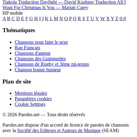
Tiakola
Traduction Daylight —
David Kushner
Traduction All I
Want For Christmas Is You —
Mariah Carey
HP mobile
A
B
C
D
E
F
G
H
I
J
K
L
M
N
O
P
Q
R
S
T
U
V
W
X
Y
Z
0-9
Thématiques
Chansons pour faire le sexe
Rap Français
Chansons d'amour
Chansons des Guinguettes
Chansons de Rugby et 3ème mi-temps
Chanson bonne humeur
Plan de site
Mentions légales
Paramètres cookies
Cookie Settings
© 2026 Paroles.net — Tous droits réservés
Paroles.net dispose d'un accord de licence de paroles de chansons
avec la
Société des Editeurs et Auteurs de Musique
(SEAM)