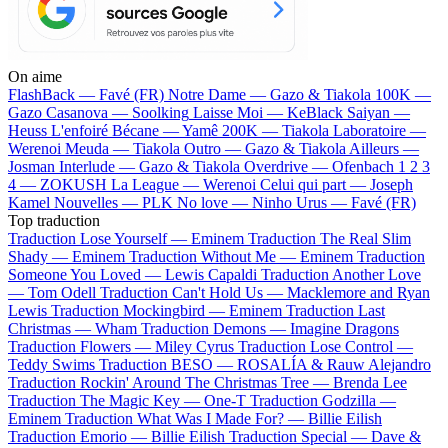
On aime
FlashBack —
Favé (FR)
Notre Dame —
Gazo & Tiakola
100K —
Gazo
Casanova —
Soolking
Laisse Moi —
KeBlack
Saiyan —
Heuss L'enfoiré
Bécane —
Yamê
200K —
Tiakola
Laboratoire —
Werenoi
Meuda —
Tiakola
Outro —
Gazo & Tiakola
Ailleurs —
Josman
Interlude —
Gazo & Tiakola
Overdrive —
Ofenbach
1 2 3
4 —
ZOKUSH
La League —
Werenoi
Celui qui part —
Joseph
Kamel
Nouvelles —
PLK
No love —
Ninho
Urus —
Favé (FR)
Top traduction
Traduction Lose Yourself —
Eminem
Traduction The Real Slim
Shady —
Eminem
Traduction Without Me —
Eminem
Traduction
Someone You Loved —
Lewis Capaldi
Traduction Another Love
—
Tom Odell
Traduction Can't Hold Us —
Macklemore and Ryan
Lewis
Traduction Mockingbird —
Eminem
Traduction Last
Christmas —
Wham
Traduction Demons —
Imagine Dragons
Traduction Flowers —
Miley Cyrus
Traduction Lose Control —
Teddy Swims
Traduction BESO —
ROSALÍA & Rauw Alejandro
Traduction Rockin' Around The Christmas Tree —
Brenda Lee
Traduction The Magic Key —
One-T
Traduction Godzilla —
Eminem
Traduction What Was I Made For? —
Billie Eilish
Traduction Emorio —
Billie Eilish
Traduction Special —
Dave &