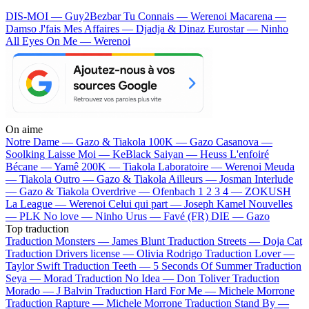
DIS-MOI — Guy2Bezbar
Tu Connais — Werenoi
Macarena —
Damso
J'fais Mes Affaires — Djadja & Dinaz
Eurostar — Ninho
All Eyes On Me — Werenoi
On aime
Notre Dame —
Gazo & Tiakola
100K —
Gazo
Casanova —
Soolking
Laisse Moi —
KeBlack
Saiyan —
Heuss L'enfoiré
Bécane —
Yamê
200K —
Tiakola
Laboratoire —
Werenoi
Meuda
—
Tiakola
Outro —
Gazo & Tiakola
Ailleurs —
Josman
Interlude
—
Gazo & Tiakola
Overdrive —
Ofenbach
1 2 3 4 —
ZOKUSH
La League —
Werenoi
Celui qui part —
Joseph Kamel
Nouvelles
—
PLK
No love —
Ninho
Urus —
Favé (FR)
DIE —
Gazo
Top traduction
Traduction Monsters —
James Blunt
Traduction Streets —
Doja Cat
Traduction Drivers license —
Olivia Rodrigo
Traduction Lover —
Taylor Swift
Traduction Teeth —
5 Seconds Of Summer
Traduction
Seya —
Morad
Traduction No Idea —
Don Toliver
Traduction
Morado —
J Balvin
Traduction Hard For Me —
Michele Morrone
Traduction Rapture —
Michele Morrone
Traduction Stand By —