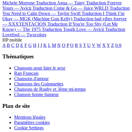
Michele Morrone
Traduction Agua —
Tainy
Traduction Forever
Yours —
Avicii
Traduction Come & Go —
Juice WRLD
Traduction
You Need to Calm Down —
Taylor Swift
Traduction I Think I’m
Okay —
MGK (Machine Gun Kelly)
Traduction bad vibes forever
—
XXXTENTACION
Traduction If You're Too Shy (Let Me
Know) —
The 1975
Traduction Tough Love —
Avicii
Traduction
Lovefool —
Twocolors
HP mobile
A
B
C
D
E
F
G
H
I
J
K
L
M
N
O
P
Q
R
S
T
U
V
W
X
Y
Z
0-9
Thématiques
Chansons pour faire le sexe
Rap Français
Chansons d'amour
Chansons des Guinguettes
Chansons de Rugby et 3ème mi-temps
Chanson bonne humeur
Plan de site
Mentions légales
Paramètres cookies
Cookie Settings