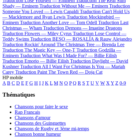
Traduction Lose Yourself —
Eminem
Traduction The Real Slim
Shady —
Eminem
Traduction Without Me —
Eminem
Traduction
Someone You Loved —
Lewis Capaldi
Traduction Can't Hold Us
—
Macklemore and Ryan Lewis
Traduction Mockingbird —
Eminem
Traduction Another Love —
Tom Odell
Traduction Last
Christmas —
Wham
Traduction Demons —
Imagine Dragons
Traduction Flowers —
Miley Cyrus
Traduction Lose Control —
Teddy Swims
Traduction BESO —
ROSALÍA & Rauw Alejandro
Traduction Rockin' Around The Christmas Tree —
Brenda Lee
Traduction The Magic Key —
One-T
Traduction Godzilla —
Eminem
Traduction What Was I Made For? —
Billie Eilish
Traduction Emorio —
Billie Eilish
Traduction Daylight —
David
Kushner
Traduction All I Want For Christmas Is You —
Mariah
Carey
Traduction Paint The Town Red —
Doja Cat
HP mobile
A
B
C
D
E
F
G
H
I
J
K
L
M
N
O
P
Q
R
S
T
U
V
W
X
Y
Z
0-9
Thématiques
Chansons pour faire le sexe
Rap Français
Chansons d'amour
Chansons des Guinguettes
Chansons de Rugby et 3ème mi-temps
Chanson bonne humeur