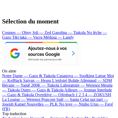
Sélection du moment
Cosmos — Oboy
Joli — Zed
Gasolina — Tiakola
No lèche —
Gazo
Tiki taka — Vacra
Médusa — Landy
On aime
Notre Dame —
Gazo & Tiakola
Casanova —
Soolking
Laisse Moi
—
KeBlack
Saiyan —
Heuss L'enfoiré
Bolide Allemand —
SDM
Bécane —
Yamê
200K —
Tiakola
Laboratoire —
Werenoi
Meuda
—
Tiakola
Outro —
Gazo & Tiakola
Ailleurs —
Josman
Interlude
—
Gazo & Tiakola
Overdrive —
Ofenbach
1 2 3 4 —
ZOKUSH
La League —
Werenoi
Popcorn Salé —
Santa
Celui qui part —
Joseph Kamel
Nouvelles —
PLK
No love —
Ninho
Urus —
Favé
(FR)
Top traduction