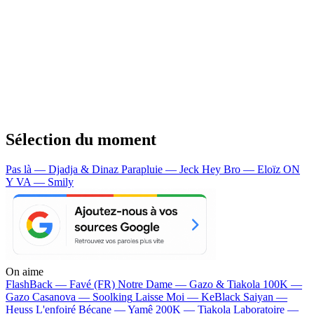
Sélection du moment
Pas là — Djadja & Dinaz
Parapluie — Jeck
Hey Bro — Eloïz
ON
Y VA — Smily
On aime
FlashBack —
Favé (FR)
Notre Dame —
Gazo & Tiakola
100K —
Gazo
Casanova —
Soolking
Laisse Moi —
KeBlack
Saiyan —
Heuss L'enfoiré
Bécane —
Yamê
200K —
Tiakola
Laboratoire —