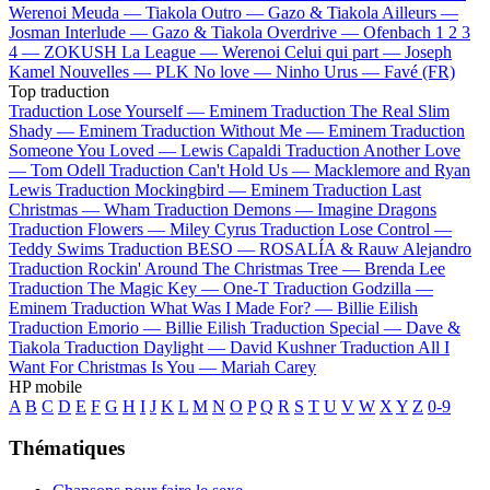
Werenoi
Meuda —
Tiakola
Outro —
Gazo & Tiakola
Ailleurs —
Josman
Interlude —
Gazo & Tiakola
Overdrive —
Ofenbach
1 2 3
4 —
ZOKUSH
La League —
Werenoi
Celui qui part —
Joseph
Kamel
Nouvelles —
PLK
No love —
Ninho
Urus —
Favé (FR)
Top traduction
Traduction Lose Yourself —
Eminem
Traduction The Real Slim
Shady —
Eminem
Traduction Without Me —
Eminem
Traduction
Someone You Loved —
Lewis Capaldi
Traduction Another Love
—
Tom Odell
Traduction Can't Hold Us —
Macklemore and Ryan
Lewis
Traduction Mockingbird —
Eminem
Traduction Last
Christmas —
Wham
Traduction Demons —
Imagine Dragons
Traduction Flowers —
Miley Cyrus
Traduction Lose Control —
Teddy Swims
Traduction BESO —
ROSALÍA & Rauw Alejandro
Traduction Rockin' Around The Christmas Tree —
Brenda Lee
Traduction The Magic Key —
One-T
Traduction Godzilla —
Eminem
Traduction What Was I Made For? —
Billie Eilish
Traduction Emorio —
Billie Eilish
Traduction Special —
Dave &
Tiakola
Traduction Daylight —
David Kushner
Traduction All I
Want For Christmas Is You —
Mariah Carey
HP mobile
A
B
C
D
E
F
G
H
I
J
K
L
M
N
O
P
Q
R
S
T
U
V
W
X
Y
Z
0-9
Thématiques