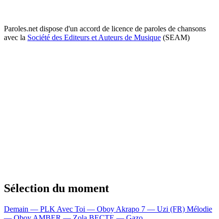
Paroles.net dispose d'un accord de licence de paroles de chansons
avec la
Société des Editeurs et Auteurs de Musique
(SEAM)
Sélection du moment
Demain — PLK
Avec Toi — Oboy
Akrapo 7 — Uzi (FR)
Mélodie
— Oboy
AMBER — Zola
BECTE — Gazo