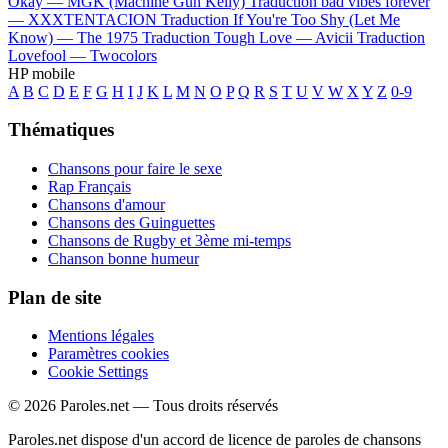
Okay —
MGK (Machine Gun Kelly)
Traduction bad vibes forever
—
XXXTENTACION
Traduction If You're Too Shy (Let Me
Know) —
The 1975
Traduction Tough Love —
Avicii
Traduction
Lovefool —
Twocolors
HP mobile
A
B
C
D
E
F
G
H
I
J
K
L
M
N
O
P
Q
R
S
T
U
V
W
X
Y
Z
0-9
Thématiques
Chansons pour faire le sexe
Rap Français
Chansons d'amour
Chansons des Guinguettes
Chansons de Rugby et 3ème mi-temps
Chanson bonne humeur
Plan de site
Mentions légales
Paramètres cookies
Cookie Settings
© 2026 Paroles.net — Tous droits réservés
Paroles.net dispose d'un accord de licence de paroles de chansons