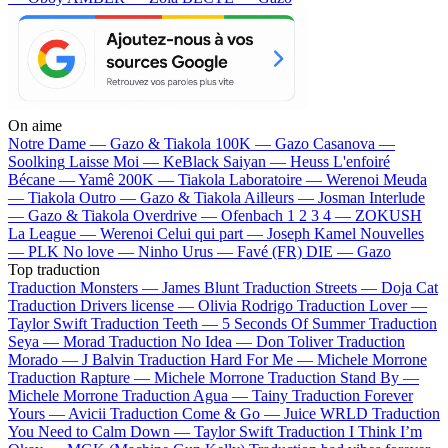
On aime
Notre Dame —
Gazo & Tiakola
100K —
Gazo
Casanova —
Soolking
Laisse Moi —
KeBlack
Saiyan —
Heuss L'enfoiré
Bécane —
Yamê
200K —
Tiakola
Laboratoire —
Werenoi
Meuda
—
Tiakola
Outro —
Gazo & Tiakola
Ailleurs —
Josman
Interlude
—
Gazo & Tiakola
Overdrive —
Ofenbach
1 2 3 4 —
ZOKUSH
La League —
Werenoi
Celui qui part —
Joseph Kamel
Nouvelles
—
PLK
No love —
Ninho
Urus —
Favé (FR)
DIE —
Gazo
Top traduction
Traduction Monsters —
James Blunt
Traduction Streets —
Doja Cat
Traduction Drivers license —
Olivia Rodrigo
Traduction Lover —
Taylor Swift
Traduction Teeth —
5 Seconds Of Summer
Traduction
Seya —
Morad
Traduction No Idea —
Don Toliver
Traduction
Morado —
J Balvin
Traduction Hard For Me —
Michele Morrone
Traduction Rapture —
Michele Morrone
Traduction Stand By —
Michele Morrone
Traduction Agua —
Tainy
Traduction Forever
Yours —
Avicii
Traduction Come & Go —
Juice WRLD
Traduction
You Need to Calm Down —
Taylor Swift
Traduction I Think I’m