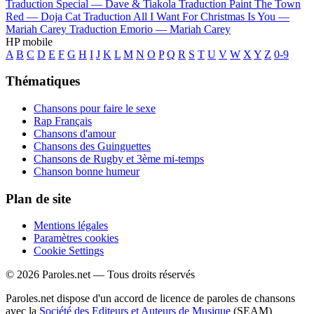
Traduction Special —
Dave & Tiakola
Traduction Paint The Town
Red —
Doja Cat
Traduction All I Want For Christmas Is You —
Mariah Carey
Traduction Emorio —
Mariah Carey
HP mobile
A
B
C
D
E
F
G
H
I
J
K
L
M
N
O
P
Q
R
S
T
U
V
W
X
Y
Z
0-9
Thématiques
Chansons pour faire le sexe
Rap Français
Chansons d'amour
Chansons des Guinguettes
Chansons de Rugby et 3ème mi-temps
Chanson bonne humeur
Plan de site
Mentions légales
Paramètres cookies
Cookie Settings
© 2026 Paroles.net — Tous droits réservés
Paroles.net dispose d'un accord de licence de paroles de chansons
avec la
Société des Editeurs et Auteurs de Musique
(SEAM)