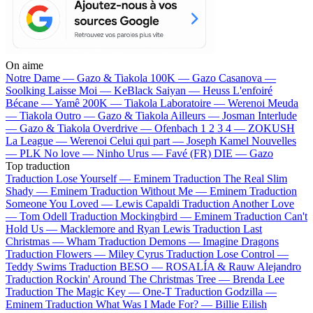
On aime
Notre Dame —
Gazo & Tiakola
100K —
Gazo
Casanova —
Soolking
Laisse Moi —
KeBlack
Saiyan —
Heuss L'enfoiré
Bécane —
Yamê
200K —
Tiakola
Laboratoire —
Werenoi
Meuda
—
Tiakola
Outro —
Gazo & Tiakola
Ailleurs —
Josman
Interlude
—
Gazo & Tiakola
Overdrive —
Ofenbach
1 2 3 4 —
ZOKUSH
La League —
Werenoi
Celui qui part —
Joseph Kamel
Nouvelles
—
PLK
No love —
Ninho
Urus —
Favé (FR)
DIE —
Gazo
Top traduction
Traduction Lose Yourself —
Eminem
Traduction The Real Slim
Shady —
Eminem
Traduction Without Me —
Eminem
Traduction
Someone You Loved —
Lewis Capaldi
Traduction Another Love
—
Tom Odell
Traduction Mockingbird —
Eminem
Traduction Can't
Hold Us —
Macklemore and Ryan Lewis
Traduction Last
Christmas —
Wham
Traduction Demons —
Imagine Dragons
Traduction Flowers —
Miley Cyrus
Traduction Lose Control —
Teddy Swims
Traduction BESO —
ROSALÍA & Rauw Alejandro
Traduction Rockin' Around The Christmas Tree —
Brenda Lee
Traduction The Magic Key —
One-T
Traduction Godzilla —
Eminem
Traduction What Was I Made For? —
Billie Eilish