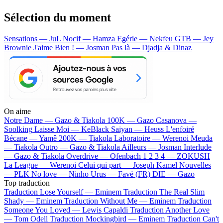
Sélection du moment
Sensations — JuL
Nocif — Hamza
Egérie — Nekfeu
GTB — Jey
Brownie
J'aime Bien ! — Josman
Pas là — Djadja & Dinaz
On aime
Notre Dame —
Gazo & Tiakola
100K —
Gazo
Casanova —
Soolking
Laisse Moi —
KeBlack
Saiyan —
Heuss L'enfoiré
Bécane —
Yamê
200K —
Tiakola
Laboratoire —
Werenoi
Meuda
—
Tiakola
Outro —
Gazo & Tiakola
Ailleurs —
Josman
Interlude
—
Gazo & Tiakola
Overdrive —
Ofenbach
1 2 3 4 —
ZOKUSH
La League —
Werenoi
Celui qui part —
Joseph Kamel
Nouvelles
—
PLK
No love —
Ninho
Urus —
Favé (FR)
DIE —
Gazo
Top traduction
Traduction Lose Yourself —
Eminem
Traduction The Real Slim
Shady —
Eminem
Traduction Without Me —
Eminem
Traduction
Someone You Loved —
Lewis Capaldi
Traduction Another Love
—
Tom Odell
Traduction Mockingbird —
Eminem
Traduction Can't