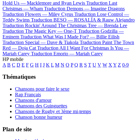
Hold Us —
Macklemore and Ryan Lewis
Traduction Last
Christmas —
Wham
Traduction Demons —
Imagine Dragons
Traduction Flowers —
Miley Cyrus
Traduction Lose Control —
Teddy Swims
Traduction BESO —
ROSALÍA & Rauw Alejandro
Traduction Rockin' Around The Christmas Tree —
Brenda Lee
Traduction The Magic Key —
One-T
Traduction Godzilla —
Eminem
Traduction What Was I Made For? —
Billie Eilish
Traduction Special —
Dave & Tiakola
Traduction Paint The Town
Red —
Doja Cat
Traduction All I Want For Christmas Is You —
Mariah Carey
Traduction Emorio —
Mariah Carey
HP mobile
A
B
C
D
E
F
G
H
I
J
K
L
M
N
O
P
Q
R
S
T
U
V
W
X
Y
Z
0-9
Thématiques
Chansons pour faire le sexe
Rap Français
Chansons d'amour
Chansons des Guinguettes
Chansons de Rugby et 3ème mi-temps
Chanson bonne humeur
Plan de site