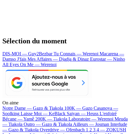
Sélection du moment
DIS-MOI — Guy2Bezbar
Tu Connais — Werenoi
Macarena —
Damso
J'fais Mes Affaires — Djadja & Dinaz
Eurostar — Ninho
All Eyes On Me — Werenoi
On aime
Notre Dame —
Gazo & Tiakola
100K —
Gazo
Casanova —
Soolking
Laisse Moi —
KeBlack
Saiyan —
Heuss L'enfoiré
Bécane —
Yamê
200K —
Tiakola
Laboratoire —
Werenoi
Meuda
—
Tiakola
Outro —
Gazo & Tiakola
Ailleurs —
Josman
Interlude
—
Gazo & Tiakola
Overdrive —
Ofenbach
1 2 3 4 —
ZOKUSH