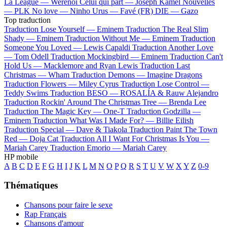
La League —
Werenoi
Celui qui part —
Joseph Kamel
Nouvelles
—
PLK
No love —
Ninho
Urus —
Favé (FR)
DIE —
Gazo
Top traduction
Traduction Lose Yourself —
Eminem
Traduction The Real Slim
Shady —
Eminem
Traduction Without Me —
Eminem
Traduction
Someone You Loved —
Lewis Capaldi
Traduction Another Love
—
Tom Odell
Traduction Mockingbird —
Eminem
Traduction Can't
Hold Us —
Macklemore and Ryan Lewis
Traduction Last
Christmas —
Wham
Traduction Demons —
Imagine Dragons
Traduction Flowers —
Miley Cyrus
Traduction Lose Control —
Teddy Swims
Traduction BESO —
ROSALÍA & Rauw Alejandro
Traduction Rockin' Around The Christmas Tree —
Brenda Lee
Traduction The Magic Key —
One-T
Traduction Godzilla —
Eminem
Traduction What Was I Made For? —
Billie Eilish
Traduction Special —
Dave & Tiakola
Traduction Paint The Town
Red —
Doja Cat
Traduction All I Want For Christmas Is You —
Mariah Carey
Traduction Emorio —
Mariah Carey
HP mobile
A
B
C
D
E
F
G
H
I
J
K
L
M
N
O
P
Q
R
S
T
U
V
W
X
Y
Z
0-9
Thématiques
Chansons pour faire le sexe
Rap Français
Chansons d'amour