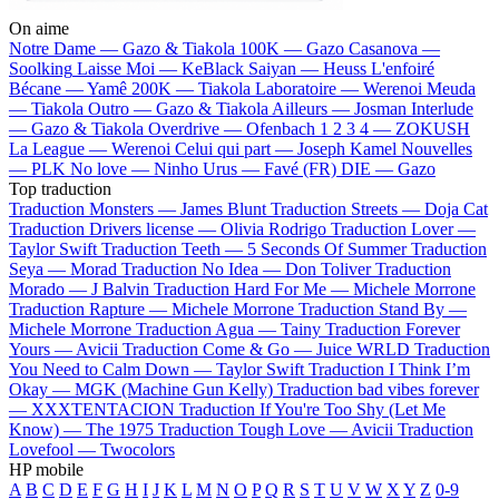
On aime
Notre Dame —
Gazo & Tiakola
100K —
Gazo
Casanova —
Soolking
Laisse Moi —
KeBlack
Saiyan —
Heuss L'enfoiré
Bécane —
Yamê
200K —
Tiakola
Laboratoire —
Werenoi
Meuda
—
Tiakola
Outro —
Gazo & Tiakola
Ailleurs —
Josman
Interlude
—
Gazo & Tiakola
Overdrive —
Ofenbach
1 2 3 4 —
ZOKUSH
La League —
Werenoi
Celui qui part —
Joseph Kamel
Nouvelles
—
PLK
No love —
Ninho
Urus —
Favé (FR)
DIE —
Gazo
Top traduction
Traduction Monsters —
James Blunt
Traduction Streets —
Doja Cat
Traduction Drivers license —
Olivia Rodrigo
Traduction Lover —
Taylor Swift
Traduction Teeth —
5 Seconds Of Summer
Traduction
Seya —
Morad
Traduction No Idea —
Don Toliver
Traduction
Morado —
J Balvin
Traduction Hard For Me —
Michele Morrone
Traduction Rapture —
Michele Morrone
Traduction Stand By —
Michele Morrone
Traduction Agua —
Tainy
Traduction Forever
Yours —
Avicii
Traduction Come & Go —
Juice WRLD
Traduction
You Need to Calm Down —
Taylor Swift
Traduction I Think I’m
Okay —
MGK (Machine Gun Kelly)
Traduction bad vibes forever
—
XXXTENTACION
Traduction If You're Too Shy (Let Me
Know) —
The 1975
Traduction Tough Love —
Avicii
Traduction
Lovefool —
Twocolors
HP mobile
A
B
C
D
E
F
G
H
I
J
K
L
M
N
O
P
Q
R
S
T
U
V
W
X
Y
Z
0-9