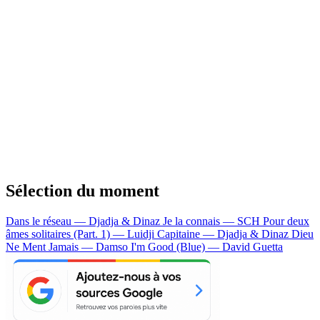
Sélection du moment
Dans le réseau — Djadja & Dinaz
Je la connais — SCH
Pour deux
âmes solitaires (Part. 1) — Luidji
Capitaine — Djadja & Dinaz
Dieu
Ne Ment Jamais — Damso
I'm Good (Blue) — David Guetta