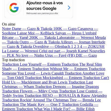
On aime
Notre Dame —
Gazo & Tiakola
100K —
Gazo
Casanova —
Soolking
Laisse Moi —
KeBlack
Saiyan —
Heuss L'enfoiré
Bécane —
Yamê
200K —
Tiakola
Laboratoire —
Werenoi
Meuda
—
Tiakola
Outro —
Gazo & Tiakola
Ailleurs —
Josman
Interlude
—
Gazo & Tiakola
Overdrive —
Ofenbach
1 2 3 4 —
ZOKUSH
La League —
Werenoi
Celui qui part —
Joseph Kamel
Nouvelles
—
PLK
No love —
Ninho
Urus —
Favé (FR)
DIE —
Gazo
Top traduction
Traduction Lose Yourself —
Eminem
Traduction The Real Slim
Shady —
Eminem
Traduction Without Me —
Eminem
Traduction
Someone You Loved —
Lewis Capaldi
Traduction Another Love
—
Tom Odell
Traduction Mockingbird —
Eminem
Traduction Can't
Hold Us —
Macklemore and Ryan Lewis
Traduction Last
Christmas —
Wham
Traduction Demons —
Imagine Dragons
Traduction Flowers —
Miley Cyrus
Traduction Lose Control —
Teddy Swims
Traduction BESO —
ROSALÍA & Rauw Alejandro
Traduction Rockin' Around The Christmas Tree —
Brenda Lee
Traduction The Magic Key —
One-T
Traduction Godzilla —
Eminem
Traduction What Was I Made For? —
Billie Eilish