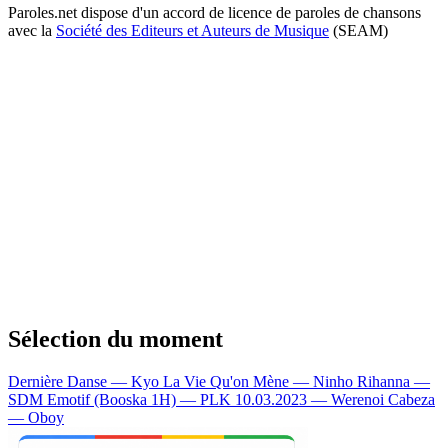
Paroles.net dispose d'un accord de licence de paroles de chansons
avec la
Société des Editeurs et Auteurs de Musique
(SEAM)
Sélection du moment
Dernière Danse — Kyo
La Vie Qu'on Mène — Ninho
Rihanna —
SDM
Emotif (Booska 1H) — PLK
10.03.2023 — Werenoi
Cabeza
— Oboy