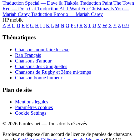
Traduction Special —
Dave & Tiakola
Traduction Paint The Town
Red —
Doja Cat
Traduction All I Want For Christmas Is You —
Mariah Carey
Traduction Emorio —
Mariah Carey
HP mobile
A
B
C
D
E
F
G
H
I
J
K
L
M
N
O
P
Q
R
S
T
U
V
W
X
Y
Z
0-9
Thématiques
Chansons pour faire le sexe
Rap Français
Chansons d'amour
Chansons des Guinguettes
Chansons de Rugby et 3ème mi-temps
Chanson bonne humeur
Plan de site
Mentions légales
Paramètres cookies
Cookie Settings
© 2026 Paroles.net — Tous droits réservés
Paroles.net dispose d'un accord de licence de paroles de chansons
avec la
Société des Editeurs et Auteurs de Musique
(SEAM)