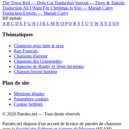
The Town Red —
Doja Cat
Traduction Special —
Dave & Tiakola
Traduction All I Want For Christmas Is You —
Mariah Carey
Traduction Emorio —
Mariah Carey
HP mobile
A
B
C
D
E
F
G
H
I
J
K
L
M
N
O
P
Q
R
S
T
U
V
W
X
Y
Z
0-9
Thématiques
Chansons pour faire le sexe
Rap Français
Chansons d'amour
Chansons des Guinguettes
Chansons de Rugby et 3ème mi-temps
Chanson bonne humeur
Plan de site
Mentions légales
Paramètres cookies
Cookie Settings
© 2026 Paroles.net — Tous droits réservés
Paroles.net dispose d'un accord de licence de paroles de chansons
avec la
Société des Editeurs et Auteurs de Musique
(SEAM)