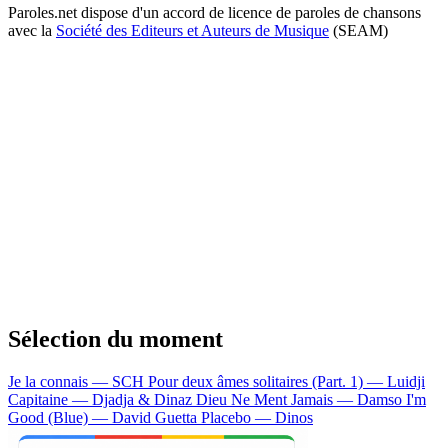
Paroles.net dispose d'un accord de licence de paroles de chansons
avec la
Société des Editeurs et Auteurs de Musique
(SEAM)
Sélection du moment
Je la connais — SCH
Pour deux âmes solitaires (Part. 1) — Luidji
Capitaine — Djadja & Dinaz
Dieu Ne Ment Jamais — Damso
I'm
Good (Blue) — David Guetta
Placebo — Dinos