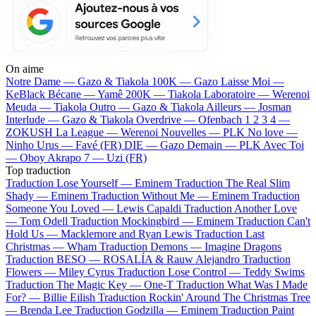
On aime
Notre Dame —
Gazo & Tiakola
100K —
Gazo
Laisse Moi —
KeBlack
Bécane —
Yamê
200K —
Tiakola
Laboratoire —
Werenoi
Meuda —
Tiakola
Outro —
Gazo & Tiakola
Ailleurs —
Josman
Interlude —
Gazo & Tiakola
Overdrive —
Ofenbach
1 2 3 4 —
ZOKUSH
La League —
Werenoi
Nouvelles —
PLK
No love —
Ninho
Urus —
Favé (FR)
DIE —
Gazo
Demain —
PLK
Avec Toi
—
Oboy
Akrapo 7 —
Uzi (FR)
Top traduction
Traduction Lose Yourself —
Eminem
Traduction The Real Slim
Shady —
Eminem
Traduction Without Me —
Eminem
Traduction
Someone You Loved —
Lewis Capaldi
Traduction Another Love
—
Tom Odell
Traduction Mockingbird —
Eminem
Traduction Can't
Hold Us —
Macklemore and Ryan Lewis
Traduction Last
Christmas —
Wham
Traduction Demons —
Imagine Dragons
Traduction BESO —
ROSALÍA & Rauw Alejandro
Traduction
Flowers —
Miley Cyrus
Traduction Lose Control —
Teddy Swims
Traduction The Magic Key —
One-T
Traduction What Was I Made
For? —
Billie Eilish
Traduction Rockin' Around The Christmas Tree
—
Brenda Lee
Traduction Godzilla —
Eminem
Traduction Paint