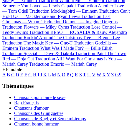
Shady —
Eminem
Traduction Without Me —
Eminem
Traduction
Someone You Loved —
Lewis Capaldi
Traduction Another Love
—
Tom Odell
Traduction Mockingbird —
Eminem
Traduction Can't
Hold Us —
Macklemore and Ryan Lewis
Traduction Last
Christmas —
Wham
Traduction Demons —
Imagine Dragons
Traduction Flowers —
Miley Cyrus
Traduction Lose Control —
Teddy Swims
Traduction BESO —
ROSALÍA & Rauw Alejandro
Traduction Rockin' Around The Christmas Tree —
Brenda Lee
Traduction The Magic Key —
One-T
Traduction Godzilla —
Eminem
Traduction What Was I Made For? —
Billie Eilish
Traduction Special —
Dave & Tiakola
Traduction Paint The Town
Red —
Doja Cat
Traduction All I Want For Christmas Is You —
Mariah Carey
Traduction Emorio —
Mariah Carey
HP mobile
A
B
C
D
E
F
G
H
I
J
K
L
M
N
O
P
Q
R
S
T
U
V
W
X
Y
Z
0-9
Thématiques
Chansons pour faire le sexe
Rap Français
Chansons d'amour
Chansons des Guinguettes
Chansons de Rugby et 3ème mi-temps
Chanson bonne humeur