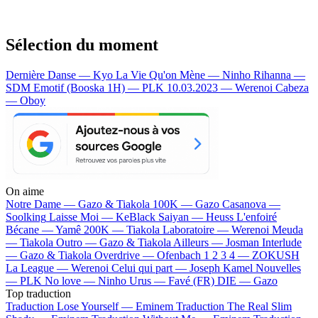
Sélection du moment
Dernière Danse — Kyo
La Vie Qu'on Mène — Ninho
Rihanna —
SDM
Emotif (Booska 1H) — PLK
10.03.2023 — Werenoi
Cabeza
— Oboy
On aime
Notre Dame —
Gazo & Tiakola
100K —
Gazo
Casanova —
Soolking
Laisse Moi —
KeBlack
Saiyan —
Heuss L'enfoiré
Bécane —
Yamê
200K —
Tiakola
Laboratoire —
Werenoi
Meuda
—
Tiakola
Outro —
Gazo & Tiakola
Ailleurs —
Josman
Interlude
—
Gazo & Tiakola
Overdrive —
Ofenbach
1 2 3 4 —
ZOKUSH
La League —
Werenoi
Celui qui part —
Joseph Kamel
Nouvelles
—
PLK
No love —
Ninho
Urus —
Favé (FR)
DIE —
Gazo
Top traduction
Traduction Lose Yourself —
Eminem
Traduction The Real Slim