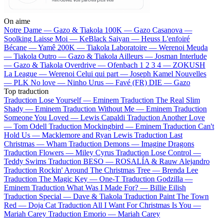
On aime
Notre Dame —
Gazo & Tiakola
100K —
Gazo
Casanova —
Soolking
Laisse Moi —
KeBlack
Saiyan —
Heuss L'enfoiré
Bécane —
Yamê
200K —
Tiakola
Laboratoire —
Werenoi
Meuda
—
Tiakola
Outro —
Gazo & Tiakola
Ailleurs —
Josman
Interlude
—
Gazo & Tiakola
Overdrive —
Ofenbach
1 2 3 4 —
ZOKUSH
La League —
Werenoi
Celui qui part —
Joseph Kamel
Nouvelles
—
PLK
No love —
Ninho
Urus —
Favé (FR)
DIE —
Gazo
Top traduction
Traduction Lose Yourself —
Eminem
Traduction The Real Slim
Shady —
Eminem
Traduction Without Me —
Eminem
Traduction
Someone You Loved —
Lewis Capaldi
Traduction Another Love
—
Tom Odell
Traduction Mockingbird —
Eminem
Traduction Can't
Hold Us —
Macklemore and Ryan Lewis
Traduction Last
Christmas —
Wham
Traduction Demons —
Imagine Dragons
Traduction Flowers —
Miley Cyrus
Traduction Lose Control —
Teddy Swims
Traduction BESO —
ROSALÍA & Rauw Alejandro
Traduction Rockin' Around The Christmas Tree —
Brenda Lee
Traduction The Magic Key —
One-T
Traduction Godzilla —
Eminem
Traduction What Was I Made For? —
Billie Eilish
Traduction Special —
Dave & Tiakola
Traduction Paint The Town
Red —
Doja Cat
Traduction All I Want For Christmas Is You —
Mariah Carey
Traduction Emorio —
Mariah Carey