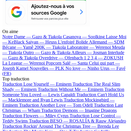
On aime
Notre Dame —
Gazo & Tiakola
Casanova —
Soolking
Laisse Moi
—
KeBlack
Saiyan —
Heuss L'enfoiré
Bolide Allemand —
SDM
Bécane —
Yamê
200K —
Tiakola
Laboratoire —
Werenoi
Meuda
—
Tiakola
Outro —
Gazo & Tiakola
Ailleurs —
Josman
Interlude
—
Gazo & Tiakola
Overdrive —
Ofenbach
1 2 3 4 —
ZOKUSH
La League —
Werenoi
Popcorn Salé —
Santa
Celui qui part —
Joseph Kamel
Nouvelles —
PLK
No love —
Ninho
Urus —
Favé
(FR)
Top traduction
Traduction Lose Yourself —
Eminem
Traduction The Real Slim
Shady —
Eminem
Traduction Without Me —
Eminem
Traduction
Someone You Loved —
Lewis Capaldi
Traduction Can't Hold Us
—
Macklemore and Ryan Lewis
Traduction Mockingbird —
Eminem
Traduction Another Love —
Tom Odell
Traduction Last
Christmas —
Wham
Traduction Demons —
Imagine Dragons
Traduction Flowers —
Miley Cyrus
Traduction Lose Control —
Teddy Swims
Traduction BESO —
ROSALÍA & Rauw Alejandro
Traduction Rockin' Around The Christmas Tree —
Brenda Lee