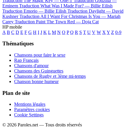
Traduction The Magic Key —
One-T
Traduction Godzilla —
Eminem
Traduction What Was I Made For? —
Billie Eilish
Traduction Emorio —
Billie Eilish
Traduction Daylight —
David
Kushner
Traduction All I Want For Christmas Is You —
Mariah
Carey
Traduction Paint The Town Red —
Doja Cat
HP mobile
A
B
C
D
E
F
G
H
I
J
K
L
M
N
O
P
Q
R
S
T
U
V
W
X
Y
Z
0-9
Thématiques
Chansons pour faire le sexe
Rap Français
Chansons d'amour
Chansons des Guinguettes
Chansons de Rugby et 3ème mi-temps
Chanson bonne humeur
Plan de site
Mentions légales
Paramètres cookies
Cookie Settings
© 2026 Paroles.net — Tous droits réservés