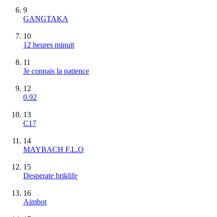
9
GANGTAKA
10
12 heures minuit
11
Je connais la patience
12
0.92
13
C17
14
MAYBACH F.L.O
15
Desperate briklife
16
Aimbot