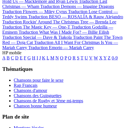
Hold Us —
Macklemore and Ryan Lewis
Traduction Last
Christmas —
Wham
Traduction Demons —
Imagine Dragons
Traduction Flowers —
Miley Cyrus
Traduction Lose Control —
Teddy Swims
Traduction BESO —
ROSALÍA & Rauw Alejandro
Traduction Rockin' Around The Christmas Tree —
Brenda Lee
Traduction The Magic Key —
One-T
Traduction Godzilla —
Eminem
Traduction What Was I Made For? —
Billie Eilish
Traduction Special —
Dave & Tiakola
Traduction Paint The Town
Red —
Doja Cat
Traduction All I Want For Christmas Is You —
Mariah Carey
Traduction Emorio —
Mariah Carey
HP mobile
A
B
C
D
E
F
G
H
I
J
K
L
M
N
O
P
Q
R
S
T
U
V
W
X
Y
Z
0-9
Thématiques
Chansons pour faire le sexe
Rap Français
Chansons d'amour
Chansons des Guinguettes
Chansons de Rugby et 3ème mi-temps
Chanson bonne humeur
Plan de site
Mentions légales