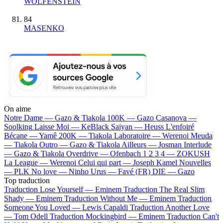
WOLFENSTEIN
84
MASENKO
On aime
Notre Dame —
Gazo & Tiakola
100K —
Gazo
Casanova —
Soolking
Laisse Moi —
KeBlack
Saiyan —
Heuss L'enfoiré
Bécane —
Yamê
200K —
Tiakola
Laboratoire —
Werenoi
Meuda
—
Tiakola
Outro —
Gazo & Tiakola
Ailleurs —
Josman
Interlude
—
Gazo & Tiakola
Overdrive —
Ofenbach
1 2 3 4 —
ZOKUSH
La League —
Werenoi
Celui qui part —
Joseph Kamel
Nouvelles
—
PLK
No love —
Ninho
Urus —
Favé (FR)
DIE —
Gazo
Top traduction
Traduction Lose Yourself —
Eminem
Traduction The Real Slim
Shady —
Eminem
Traduction Without Me —
Eminem
Traduction
Someone You Loved —
Lewis Capaldi
Traduction Another Love
—
Tom Odell
Traduction Mockingbird —
Eminem
Traduction Can't