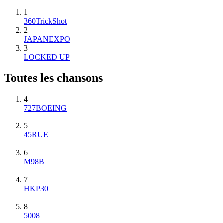
1
360TrickShot
2
JAPANEXPO
3
LOCKED UP
Toutes les chansons
4
727BOEING
5
45RUE
6
M98B
7
HKP30
8
5008