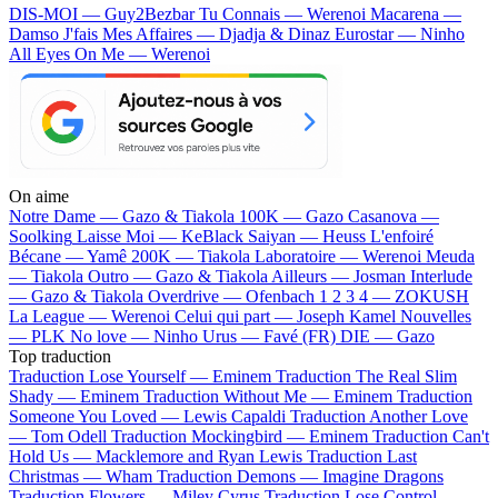
DIS-MOI — Guy2Bezbar
Tu Connais — Werenoi
Macarena —
Damso
J'fais Mes Affaires — Djadja & Dinaz
Eurostar — Ninho
All Eyes On Me — Werenoi
On aime
Notre Dame —
Gazo & Tiakola
100K —
Gazo
Casanova —
Soolking
Laisse Moi —
KeBlack
Saiyan —
Heuss L'enfoiré
Bécane —
Yamê
200K —
Tiakola
Laboratoire —
Werenoi
Meuda
—
Tiakola
Outro —
Gazo & Tiakola
Ailleurs —
Josman
Interlude
—
Gazo & Tiakola
Overdrive —
Ofenbach
1 2 3 4 —
ZOKUSH
La League —
Werenoi
Celui qui part —
Joseph Kamel
Nouvelles
—
PLK
No love —
Ninho
Urus —
Favé (FR)
DIE —
Gazo
Top traduction
Traduction Lose Yourself —
Eminem
Traduction The Real Slim
Shady —
Eminem
Traduction Without Me —
Eminem
Traduction
Someone You Loved —
Lewis Capaldi
Traduction Another Love
—
Tom Odell
Traduction Mockingbird —
Eminem
Traduction Can't
Hold Us —
Macklemore and Ryan Lewis
Traduction Last
Christmas —
Wham
Traduction Demons —
Imagine Dragons
Traduction Flowers —
Miley Cyrus
Traduction Lose Control —