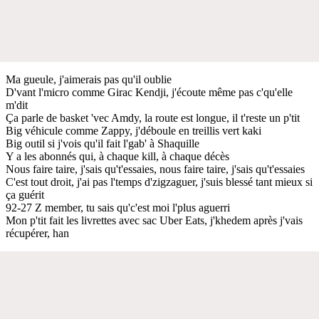
Ma gueule, j'aimerais pas qu'il oublie
D'vant l'micro comme Girac Kendji, j'écoute même pas c'qu'elle
m'dit
Ça parle de basket 'vec Amdy, la route est longue, il t'reste un p'tit
Big véhicule comme Zappy, j'déboule en treillis vert kaki
Big outil si j'vois qu'il fait l'gab' à Shaquille
Y a les abonnés qui, à chaque kill, à chaque décès
Nous faire taire, j'sais qu't'essaies, nous faire taire, j'sais qu't'essaies
C'est tout droit, j'ai pas l'temps d'zigzaguer, j'suis blessé tant mieux si
ça guérit
92-27 Z member, tu sais qu'c'est moi l'plus aguerri
Mon p'tit fait les livrettes avec sac Uber Eats, j'khedem après j'vais
récupérer, han