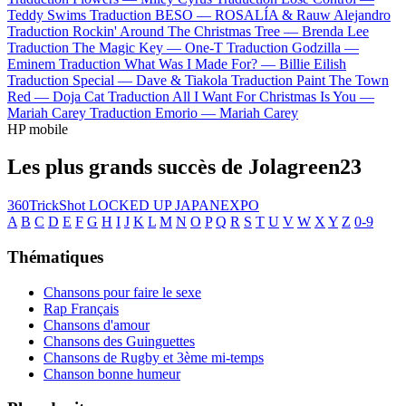
Teddy Swims
Traduction BESO —
ROSALÍA & Rauw Alejandro
Traduction Rockin' Around The Christmas Tree —
Brenda Lee
Traduction The Magic Key —
One-T
Traduction Godzilla —
Eminem
Traduction What Was I Made For? —
Billie Eilish
Traduction Special —
Dave & Tiakola
Traduction Paint The Town
Red —
Doja Cat
Traduction All I Want For Christmas Is You —
Mariah Carey
Traduction Emorio —
Mariah Carey
HP mobile
Les plus grands succès de Jolagreen23
360TrickShot
LOCKED UP
JAPANEXPO
A
B
C
D
E
F
G
H
I
J
K
L
M
N
O
P
Q
R
S
T
U
V
W
X
Y
Z
0-9
Thématiques
Chansons pour faire le sexe
Rap Français
Chansons d'amour
Chansons des Guinguettes
Chansons de Rugby et 3ème mi-temps
Chanson bonne humeur