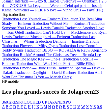
Josman
Interlude —
Gazo & Tiakola
Overdrive —
Ofenbach
1 2 3
4 —
ZOKUSH
La League —
Werenoi
Celui qui part —
Joseph
Kamel
Nouvelles —
PLK
No love —
Ninho
Urus —
Favé (FR)
Top traduction
Traduction Lose Yourself —
Eminem
Traduction The Real Slim
Shady —
Eminem
Traduction Without Me —
Eminem
Traduction
Someone You Loved —
Lewis Capaldi
Traduction Another Love
—
Tom Odell
Traduction Can't Hold Us —
Macklemore and Ryan
Lewis
Traduction Mockingbird —
Eminem
Traduction Last
Christmas —
Wham
Traduction Demons —
Imagine Dragons
Traduction Flowers —
Miley Cyrus
Traduction Lose Control —
Teddy Swims
Traduction BESO —
ROSALÍA & Rauw Alejandro
Traduction Rockin' Around The Christmas Tree —
Brenda Lee
Traduction The Magic Key —
One-T
Traduction Godzilla —
Eminem
Traduction What Was I Made For? —
Billie Eilish
Traduction Emorio —
Billie Eilish
Traduction Special —
Dave &
Tiakola
Traduction Daylight —
David Kushner
Traduction All I
Want For Christmas Is You —
Mariah Carey
HP mobile
Les plus grands succès de Jolagreen23
360TrickShot
LOCKED UP
JAPANEXPO
A
B
C
D
E
F
G
H
I
J
K
L
M
N
O
P
Q
R
S
T
U
V
W
X
Y
Z
0-9