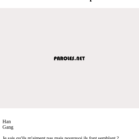
Han
Gang
Je sais qu'ils m'aiment pas mais pourquoi ils font semblant ?