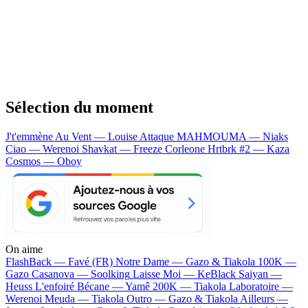
Sélection du moment
J't'emmène Au Vent — Louise Attaque
MAHMOUMA — Niaks
Ciao — Werenoi
Shavkat — Freeze Corleone
Hrtbrk #2 — Kaza
Cosmos — Oboy
On aime
FlashBack —
Favé (FR)
Notre Dame —
Gazo & Tiakola
100K —
Gazo
Casanova —
Soolking
Laisse Moi —
KeBlack
Saiyan —
Heuss L'enfoiré
Bécane —
Yamê
200K —
Tiakola
Laboratoire —
Werenoi
Meuda —
Tiakola
Outro —
Gazo & Tiakola
Ailleurs —