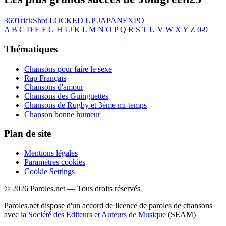
360TrickShot
LOCKED UP
JAPANEXPO
A
B
C
D
E
F
G
H
I
J
K
L
M
N
O
P
Q
R
S
T
U
V
W
X
Y
Z
0-9
Thématiques
Chansons pour faire le sexe
Rap Français
Chansons d'amour
Chansons des Guinguettes
Chansons de Rugby et 3ème mi-temps
Chanson bonne humeur
Plan de site
Mentions légales
Paramètres cookies
Cookie Settings
© 2026 Paroles.net — Tous droits réservés
Paroles.net dispose d'un accord de licence de paroles de chansons
avec la
Société des Editeurs et Auteurs de Musique
(SEAM)