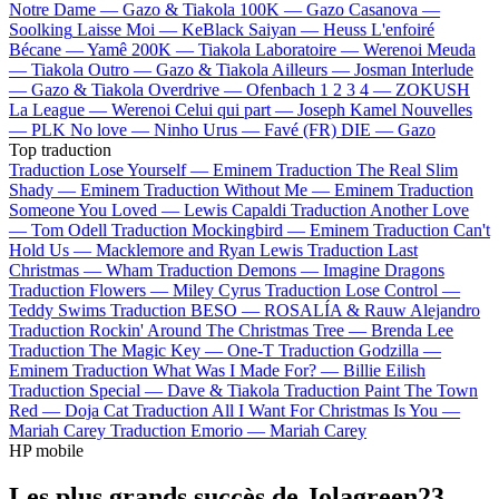
Notre Dame —
Gazo & Tiakola
100K —
Gazo
Casanova —
Soolking
Laisse Moi —
KeBlack
Saiyan —
Heuss L'enfoiré
Bécane —
Yamê
200K —
Tiakola
Laboratoire —
Werenoi
Meuda
—
Tiakola
Outro —
Gazo & Tiakola
Ailleurs —
Josman
Interlude
—
Gazo & Tiakola
Overdrive —
Ofenbach
1 2 3 4 —
ZOKUSH
La League —
Werenoi
Celui qui part —
Joseph Kamel
Nouvelles
—
PLK
No love —
Ninho
Urus —
Favé (FR)
DIE —
Gazo
Top traduction
Traduction Lose Yourself —
Eminem
Traduction The Real Slim
Shady —
Eminem
Traduction Without Me —
Eminem
Traduction
Someone You Loved —
Lewis Capaldi
Traduction Another Love
—
Tom Odell
Traduction Mockingbird —
Eminem
Traduction Can't
Hold Us —
Macklemore and Ryan Lewis
Traduction Last
Christmas —
Wham
Traduction Demons —
Imagine Dragons
Traduction Flowers —
Miley Cyrus
Traduction Lose Control —
Teddy Swims
Traduction BESO —
ROSALÍA & Rauw Alejandro
Traduction Rockin' Around The Christmas Tree —
Brenda Lee
Traduction The Magic Key —
One-T
Traduction Godzilla —
Eminem
Traduction What Was I Made For? —
Billie Eilish
Traduction Special —
Dave & Tiakola
Traduction Paint The Town
Red —
Doja Cat
Traduction All I Want For Christmas Is You —
Mariah Carey
Traduction Emorio —
Mariah Carey
HP mobile
Les plus grands succès de Jolagreen23