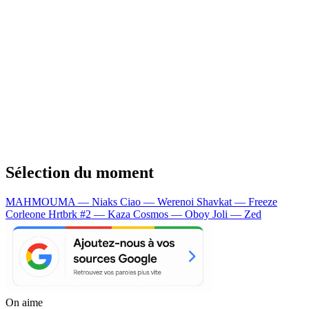
Sélection du moment
MAHMOUMA — Niaks
Ciao — Werenoi
Shavkat — Freeze
Corleone
Hrtbrk #2 — Kaza
Cosmos — Oboy
Joli — Zed
On aime