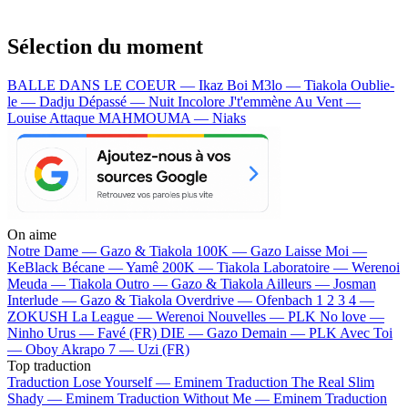
Sélection du moment
BALLE DANS LE COEUR — Ikaz Boi
M3lo — Tiakola
Oublie-
le — Dadju
Dépassé — Nuit Incolore
J't'emmène Au Vent —
Louise Attaque
MAHMOUMA — Niaks
On aime
Notre Dame —
Gazo & Tiakola
100K —
Gazo
Laisse Moi —
KeBlack
Bécane —
Yamê
200K —
Tiakola
Laboratoire —
Werenoi
Meuda —
Tiakola
Outro —
Gazo & Tiakola
Ailleurs —
Josman
Interlude —
Gazo & Tiakola
Overdrive —
Ofenbach
1 2 3 4 —
ZOKUSH
La League —
Werenoi
Nouvelles —
PLK
No love —
Ninho
Urus —
Favé (FR)
DIE —
Gazo
Demain —
PLK
Avec Toi
—
Oboy
Akrapo 7 —
Uzi (FR)
Top traduction
Traduction Lose Yourself —
Eminem
Traduction The Real Slim
Shady —
Eminem
Traduction Without Me —
Eminem
Traduction