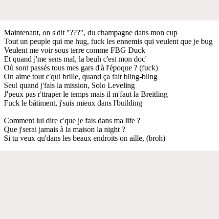
Maintenant, on s'dit "???", du champagne dans mon cup
Tout un peuple qui me hug, fuck les ennemis qui veulent que je bug
Veulent me voir sous terre comme FBG Duck
Et quand j'me sens mal, la beuh c'est mon doc'
Où sont passés tous mes gars d'à l'époque ? (fuck)
On aime tout c'qui brille, quand ça fait bling-bling
Seul quand j'fais la mission, Solo Leveling
J'peux pas r'ttraper le temps mais il m'faut la Breitling
Fuck le bâtiment, j'suis mieux dans l'building
Comment lui dire c'que je fais dans ma life ?
Que j'serai jamais à la maison la night ?
Si tu veux qu'dans les beaux endroits on aille, (broh)