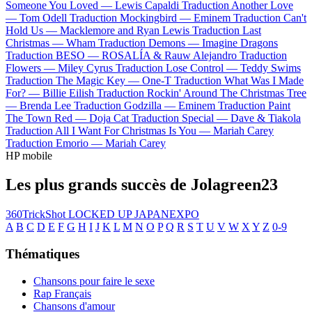
Someone You Loved —
Lewis Capaldi
Traduction Another Love
—
Tom Odell
Traduction Mockingbird —
Eminem
Traduction Can't
Hold Us —
Macklemore and Ryan Lewis
Traduction Last
Christmas —
Wham
Traduction Demons —
Imagine Dragons
Traduction BESO —
ROSALÍA & Rauw Alejandro
Traduction
Flowers —
Miley Cyrus
Traduction Lose Control —
Teddy Swims
Traduction The Magic Key —
One-T
Traduction What Was I Made
For? —
Billie Eilish
Traduction Rockin' Around The Christmas Tree
—
Brenda Lee
Traduction Godzilla —
Eminem
Traduction Paint
The Town Red —
Doja Cat
Traduction Special —
Dave & Tiakola
Traduction All I Want For Christmas Is You —
Mariah Carey
Traduction Emorio —
Mariah Carey
HP mobile
Les plus grands succès de Jolagreen23
360TrickShot
LOCKED UP
JAPANEXPO
A
B
C
D
E
F
G
H
I
J
K
L
M
N
O
P
Q
R
S
T
U
V
W
X
Y
Z
0-9
Thématiques
Chansons pour faire le sexe
Rap Français
Chansons d'amour