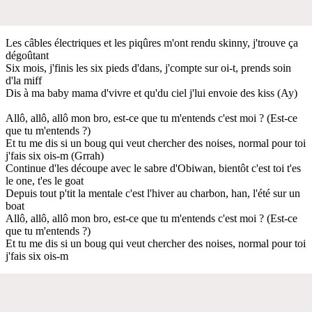
Les câbles électriques et les piqûres m'ont rendu skinny, j'trouve ça
dégoûtant
Six mois, j'finis les six pieds d'dans, j'compte sur oi-t, prends soin
d'la miff
Dis à ma baby mama d'vivre et qu'du ciel j'lui envoie des kiss (Ay)
Allô, allô, allô mon bro, est-ce que tu m'entends c'est moi ? (Est-ce
que tu m'entends ?)
Et tu me dis si un boug qui veut chercher des noises, normal pour toi
j'fais six ois-m (Grrah)
Continue d'les découpe avec le sabre d'Obiwan, bientôt c'est toi t'es
le one, t'es le goat
Depuis tout p'tit la mentale c'est l'hiver au charbon, han, l'été sur un
boat
Allô, allô, allô mon bro, est-ce que tu m'entends c'est moi ? (Est-ce
que tu m'entends ?)
Et tu me dis si un boug qui veut chercher des noises, normal pour toi
j'fais six ois-m