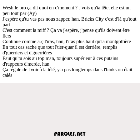
Wesh le bro ça dit quoi en c'moment ? J'vois qu'ta tête, elle est un
peu tout-par (Ay)
J'espère qu'tu vas pas nous zapper, han, Bricks City c'est d'là qu'tout
part
C'est comment la miff ? Ça va j'espère, j'pense qu'ils doivent être
fiers
Continue comme a-ç t'iras, han, t'iras plus haut qu'la montgolfière
En tout cas sache que tout l'tier-quar il est derrière, remplis
d'guerriers et d'guerrières
Faut qu'tu sois au top man, toujours supérieur à ces putains
d'rappeurs d'merde, han
Ça régale de l'voir à la télé, y'a pas longtemps dans l'binks on était
calés