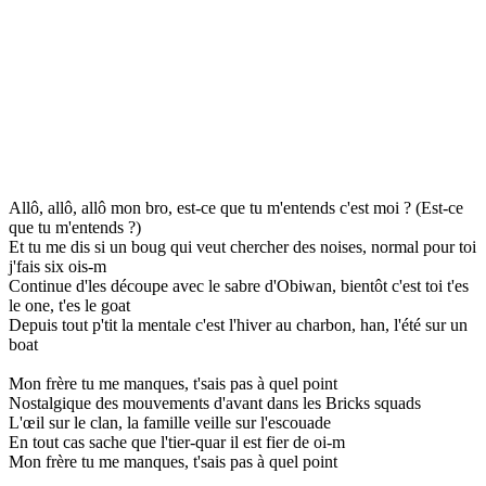
Allô, allô, allô mon bro, est-ce que tu m'entends c'est moi ? (Est-ce
que tu m'entends ?)
Et tu me dis si un boug qui veut chercher des noises, normal pour toi
j'fais six ois-m
Continue d'les découpe avec le sabre d'Obiwan, bientôt c'est toi t'es
le one, t'es le goat
Depuis tout p'tit la mentale c'est l'hiver au charbon, han, l'été sur un
boat
Mon frère tu me manques, t'sais pas à quel point
Nostalgique des mouvements d'avant dans les Bricks squads
L'œil sur le clan, la famille veille sur l'escouade
En tout cas sache que l'tier-quar il est fier de oi-m
Mon frère tu me manques, t'sais pas à quel point