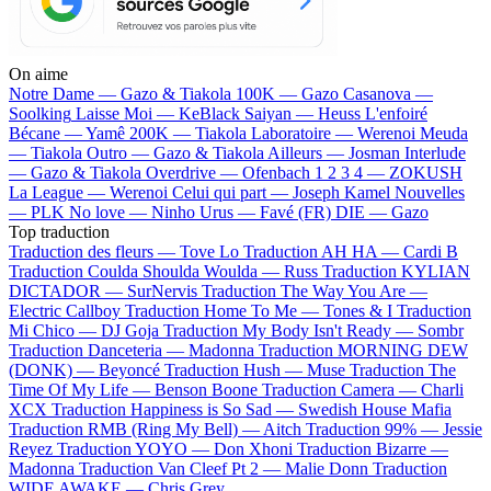
On aime
Notre Dame —
Gazo & Tiakola
100K —
Gazo
Casanova —
Soolking
Laisse Moi —
KeBlack
Saiyan —
Heuss L'enfoiré
Bécane —
Yamê
200K —
Tiakola
Laboratoire —
Werenoi
Meuda
—
Tiakola
Outro —
Gazo & Tiakola
Ailleurs —
Josman
Interlude
—
Gazo & Tiakola
Overdrive —
Ofenbach
1 2 3 4 —
ZOKUSH
La League —
Werenoi
Celui qui part —
Joseph Kamel
Nouvelles
—
PLK
No love —
Ninho
Urus —
Favé (FR)
DIE —
Gazo
Top traduction
Traduction des fleurs —
Tove Lo
Traduction AH HA —
Cardi B
Traduction Coulda Shoulda Woulda —
Russ
Traduction KYLIAN
DICTADOR —
SurNervis
Traduction The Way You Are —
Electric Callboy
Traduction Home To Me —
Tones & I
Traduction
Mi Chico —
DJ Goja
Traduction My Body Isn't Ready —
Sombr
Traduction Danceteria —
Madonna
Traduction MORNING DEW
(DONK) —
Beyoncé
Traduction Hush —
Muse
Traduction The
Time Of My Life —
Benson Boone
Traduction Camera —
Charli
XCX
Traduction Happiness is So Sad —
Swedish House Mafia
Traduction RMB (Ring My Bell) —
Aitch
Traduction 99% —
Jessie
Reyez
Traduction YOYO —
Don Xhoni
Traduction Bizarre —
Madonna
Traduction Van Cleef Pt 2 —
Malie Donn
Traduction
WIDE AWAKE —
Chris Grey