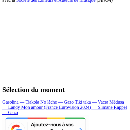
avec la
Société des Editeurs et Auteurs de Musique
(SEAM)
Sélection du moment
Gasolina — Tiakola
No lèche — Gazo
Tiki taka — Vacra
Médusa
— Landy
Mon amour (France Eurovision 2024) — Slimane
Rappel
— Gazo