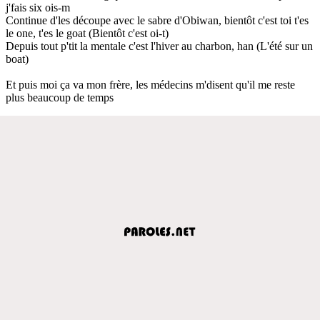
j'fais six ois-m
Continue d'les découpe avec le sabre d'Obiwan, bientôt c'est toi t'es
le one, t'es le goat (Bientôt c'est oi-t)
Depuis tout p'tit la mentale c'est l'hiver au charbon, han (L'été sur un
boat)
Et puis moi ça va mon frère, les médecins m'disent qu'il me reste
plus beaucoup de temps