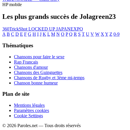
HP mobile
Les plus grands succès de Jolagreen23
360TrickShot
LOCKED UP
JAPANEXPO
A
B
C
D
E
F
G
H
I
J
K
L
M
N
O
P
Q
R
S
T
U
V
W
X
Y
Z
0-9
Thématiques
Chansons pour faire le sexe
Rap Français
Chansons d'amour
Chansons des Guinguettes
Chansons de Rugby et 3ème mi-temps
Chanson bonne humeur
Plan de site
Mentions légales
Paramètres cookies
Cookie Settings
© 2026 Paroles.net — Tous droits réservés