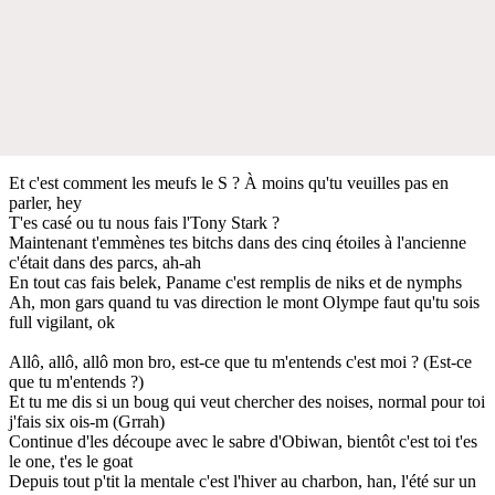
Et c'est comment les meufs le S ? À moins qu'tu veuilles pas en
parler, hey
T'es casé ou tu nous fais l'Tony Stark ?
Maintenant t'emmènes tes bitchs dans des cinq étoiles à l'ancienne
c'était dans des parcs, ah-ah
En tout cas fais belek, Paname c'est remplis de niks et de nymphs
Ah, mon gars quand tu vas direction le mont Olympe faut qu'tu sois
full vigilant, ok
Allô, allô, allô mon bro, est-ce que tu m'entends c'est moi ? (Est-ce
que tu m'entends ?)
Et tu me dis si un boug qui veut chercher des noises, normal pour toi
j'fais six ois-m (Grrah)
Continue d'les découpe avec le sabre d'Obiwan, bientôt c'est toi t'es
le one, t'es le goat
Depuis tout p'tit la mentale c'est l'hiver au charbon, han, l'été sur un