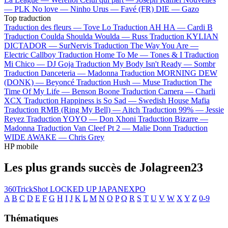
—
PLK
No love —
Ninho
Urus —
Favé (FR)
DIE —
Gazo
Top traduction
Traduction des fleurs —
Tove Lo
Traduction AH HA —
Cardi B
Traduction Coulda Shoulda Woulda —
Russ
Traduction KYLIAN
DICTADOR —
SurNervis
Traduction The Way You Are —
Electric Callboy
Traduction Home To Me —
Tones & I
Traduction
Mi Chico —
DJ Goja
Traduction My Body Isn't Ready —
Sombr
Traduction Danceteria —
Madonna
Traduction MORNING DEW
(DONK) —
Beyoncé
Traduction Hush —
Muse
Traduction The
Time Of My Life —
Benson Boone
Traduction Camera —
Charli
XCX
Traduction Happiness is So Sad —
Swedish House Mafia
Traduction RMB (Ring My Bell) —
Aitch
Traduction 99% —
Jessie
Reyez
Traduction YOYO —
Don Xhoni
Traduction Bizarre —
Madonna
Traduction Van Cleef Pt 2 —
Malie Donn
Traduction
WIDE AWAKE —
Chris Grey
HP mobile
Les plus grands succès de Jolagreen23
360TrickShot
LOCKED UP
JAPANEXPO
A
B
C
D
E
F
G
H
I
J
K
L
M
N
O
P
Q
R
S
T
U
V
W
X
Y
Z
0-9
Thématiques