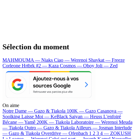
Sélection du moment
MAHMOUMA — Niaks
Ciao — Werenoi
Shavkat — Freeze
Corleone
Hrtbrk #2 — Kaza
Cosmos — Oboy
Joli — Zed
On aime
Notre Dame —
Gazo & Tiakola
100K —
Gazo
Casanova —
Soolking
Laisse Moi —
KeBlack
Saiyan —
Heuss L'enfoiré
Bécane —
Yamê
200K —
Tiakola
Laboratoire —
Werenoi
Meuda
—
Tiakola
Outro —
Gazo & Tiakola
Ailleurs —
Josman
Interlude
—
Gazo & Tiakola
Overdrive —
Ofenbach
1 2 3 4 —
ZOKUSH
La League —
Werenoi
Celui qui part —
Joseph Kamel
Nouvelles