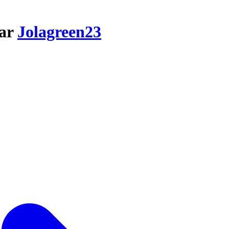
par
Jolagreen23