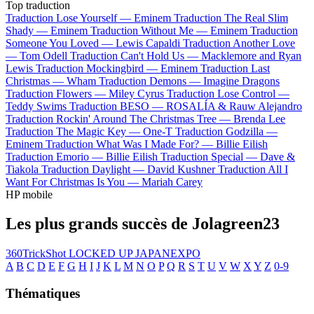
Top traduction
Traduction Lose Yourself —
Eminem
Traduction The Real Slim
Shady —
Eminem
Traduction Without Me —
Eminem
Traduction
Someone You Loved —
Lewis Capaldi
Traduction Another Love
—
Tom Odell
Traduction Can't Hold Us —
Macklemore and Ryan
Lewis
Traduction Mockingbird —
Eminem
Traduction Last
Christmas —
Wham
Traduction Demons —
Imagine Dragons
Traduction Flowers —
Miley Cyrus
Traduction Lose Control —
Teddy Swims
Traduction BESO —
ROSALÍA & Rauw Alejandro
Traduction Rockin' Around The Christmas Tree —
Brenda Lee
Traduction The Magic Key —
One-T
Traduction Godzilla —
Eminem
Traduction What Was I Made For? —
Billie Eilish
Traduction Emorio —
Billie Eilish
Traduction Special —
Dave &
Tiakola
Traduction Daylight —
David Kushner
Traduction All I
Want For Christmas Is You —
Mariah Carey
HP mobile
Les plus grands succès de Jolagreen23
360TrickShot
LOCKED UP
JAPANEXPO
A
B
C
D
E
F
G
H
I
J
K
L
M
N
O
P
Q
R
S
T
U
V
W
X
Y
Z
0-9
Thématiques