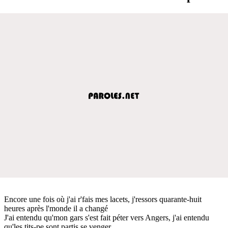
Encore une fois où j'ai r'fais mes lacets, j'ressors quarante-huit
heures après l'monde il a changé
J'ai entendu qu'mon gars s'est fait péter vers Angers, j'ai entendu
qu'les tits-pe sont partis se venger