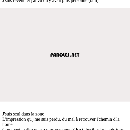
J'suis revenu et j'ai vu qu'y avait plus personne (ouh)
J'suis seul dans la zone
L'impression qu'j'me suis perdu, du mal à retrouver l'chemin d'la
home
Comment te dire qu'y a plus personne ? En Ghostbuster j'vois tous