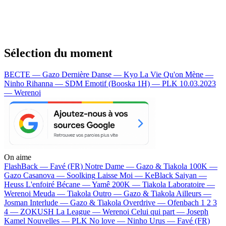
Sélection du moment
BECTE — Gazo
Dernière Danse — Kyo
La Vie Qu'on Mène —
Ninho
Rihanna — SDM
Emotif (Booska 1H) — PLK
10.03.2023
— Werenoi
On aime
FlashBack —
Favé (FR)
Notre Dame —
Gazo & Tiakola
100K —
Gazo
Casanova —
Soolking
Laisse Moi —
KeBlack
Saiyan —
Heuss L'enfoiré
Bécane —
Yamê
200K —
Tiakola
Laboratoire —
Werenoi
Meuda —
Tiakola
Outro —
Gazo & Tiakola
Ailleurs —
Josman
Interlude —
Gazo & Tiakola
Overdrive —
Ofenbach
1 2 3
4 —
ZOKUSH
La League —
Werenoi
Celui qui part —
Joseph
Kamel
Nouvelles —
PLK
No love —
Ninho
Urus —
Favé (FR)