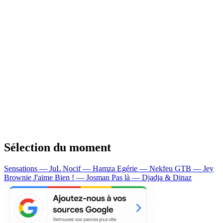
Sélection du moment
Sensations — JuL
Nocif — Hamza
Egérie — Nekfeu
GTB — Jey
Brownie
J'aime Bien ! — Josman
Pas là — Djadja & Dinaz