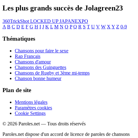
Les plus grands succès de Jolagreen23
360TrickShot
LOCKED UP
JAPANEXPO
A
B
C
D
E
F
G
H
I
J
K
L
M
N
O
P
Q
R
S
T
U
V
W
X
Y
Z
0-9
Thématiques
Chansons pour faire le sexe
Rap Français
Chansons d'amour
Chansons des Guinguettes
Chansons de Rugby et 3ème mi-temps
Chanson bonne humeur
Plan de site
Mentions légales
Paramètres cookies
Cookie Settings
© 2026 Paroles.net — Tous droits réservés
Paroles.net dispose d'un accord de licence de paroles de chansons