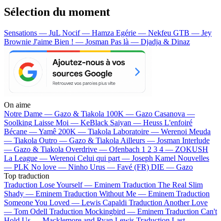
Sélection du moment
Sensations — JuL
Nocif — Hamza
Egérie — Nekfeu
GTB — Jey
Brownie
J'aime Bien ! — Josman
Pas là — Djadja & Dinaz
On aime
Notre Dame —
Gazo & Tiakola
100K —
Gazo
Casanova —
Soolking
Laisse Moi —
KeBlack
Saiyan —
Heuss L'enfoiré
Bécane —
Yamê
200K —
Tiakola
Laboratoire —
Werenoi
Meuda
—
Tiakola
Outro —
Gazo & Tiakola
Ailleurs —
Josman
Interlude
—
Gazo & Tiakola
Overdrive —
Ofenbach
1 2 3 4 —
ZOKUSH
La League —
Werenoi
Celui qui part —
Joseph Kamel
Nouvelles
—
PLK
No love —
Ninho
Urus —
Favé (FR)
DIE —
Gazo
Top traduction
Traduction Lose Yourself —
Eminem
Traduction The Real Slim
Shady —
Eminem
Traduction Without Me —
Eminem
Traduction
Someone You Loved —
Lewis Capaldi
Traduction Another Love
—
Tom Odell
Traduction Mockingbird —
Eminem
Traduction Can't
Hold Us —
Macklemore and Ryan Lewis
Traduction Last