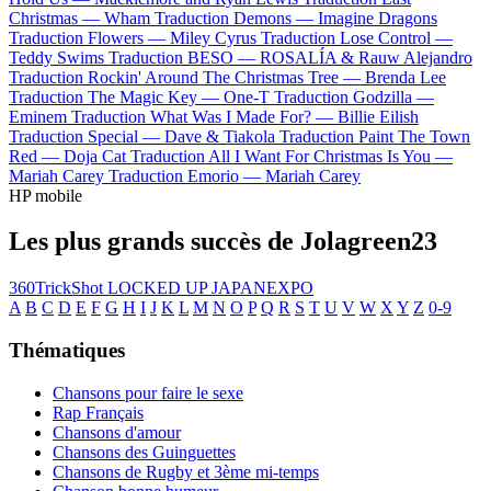
Christmas —
Wham
Traduction Demons —
Imagine Dragons
Traduction Flowers —
Miley Cyrus
Traduction Lose Control —
Teddy Swims
Traduction BESO —
ROSALÍA & Rauw Alejandro
Traduction Rockin' Around The Christmas Tree —
Brenda Lee
Traduction The Magic Key —
One-T
Traduction Godzilla —
Eminem
Traduction What Was I Made For? —
Billie Eilish
Traduction Special —
Dave & Tiakola
Traduction Paint The Town
Red —
Doja Cat
Traduction All I Want For Christmas Is You —
Mariah Carey
Traduction Emorio —
Mariah Carey
HP mobile
Les plus grands succès de Jolagreen23
360TrickShot
LOCKED UP
JAPANEXPO
A
B
C
D
E
F
G
H
I
J
K
L
M
N
O
P
Q
R
S
T
U
V
W
X
Y
Z
0-9
Thématiques
Chansons pour faire le sexe
Rap Français
Chansons d'amour
Chansons des Guinguettes
Chansons de Rugby et 3ème mi-temps