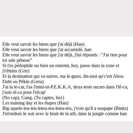
Elle veut savoir les biens que j'ai déjà (Han)
Elle veut savoir les biens que j'ai accumulé, han
Elle veut savoir les biens que j'ai déjà, j'lui réponds : "J'ai rien pour
toi sale pétasse"
Si t'es pédophile ou bien un ennemi, hey, passe dans la zone et
j't'éteins (Grrr)
Et la destination qui va suivre, ma le-gueu, dis-moi qu'c'est Abou
Dabi ou Pékin (Grrra)
J'ai la te-car, t'as l'mini-ni-P.E.K.K.A, deux-trois sucres dans l'fé-ca,
j'suis ré-ca pour l'récap'
(No cap), Gang, (Tu captes, hey)
Les training day et les étapes (Han)
Big squele-teu-teu-leteu-teu-leteu-teu, j'vois qu'il a soupape (Binks)
J'm'endors le soir avec le bruit de la arh, dans la jungle comme han