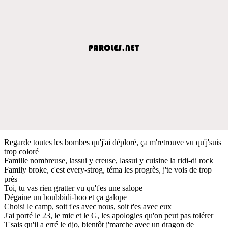
Regarde toutes les bombes qu'j'ai déploré, ça m'retrouve vu qu'j'suis
trop coloré
Famille nombreuse, lassui y creuse, lassui y cuisine la ridi-di rock
Family broke, c'est every-strog, téma les progrès, j'te vois de trop
près
Toi, tu vas rien gratter vu qu't'es une salope
Dégaine un boubbidi-boo et ça galope
Choisi le camp, soit t'es avec nous, soit t'es avec eux
J'ai porté le 23, le mic et le G, les apologies qu'on peut pas tolérer
T'sais qu'il a erré le djo, bientôt j'marche avec un dragon de