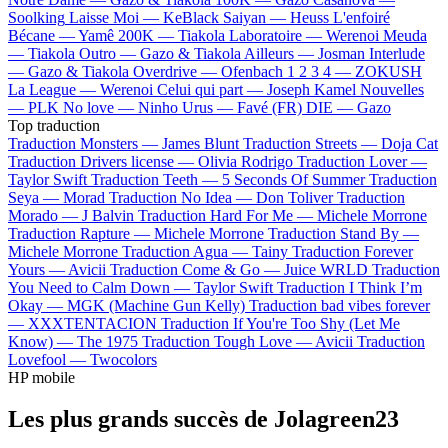
Soolking
Laisse Moi —
KeBlack
Saiyan —
Heuss L'enfoiré
Bécane —
Yamê
200K —
Tiakola
Laboratoire —
Werenoi
Meuda
—
Tiakola
Outro —
Gazo & Tiakola
Ailleurs —
Josman
Interlude
—
Gazo & Tiakola
Overdrive —
Ofenbach
1 2 3 4 —
ZOKUSH
La League —
Werenoi
Celui qui part —
Joseph Kamel
Nouvelles
—
PLK
No love —
Ninho
Urus —
Favé (FR)
DIE —
Gazo
Top traduction
Traduction Monsters —
James Blunt
Traduction Streets —
Doja Cat
Traduction Drivers license —
Olivia Rodrigo
Traduction Lover —
Taylor Swift
Traduction Teeth —
5 Seconds Of Summer
Traduction
Seya —
Morad
Traduction No Idea —
Don Toliver
Traduction
Morado —
J Balvin
Traduction Hard For Me —
Michele Morrone
Traduction Rapture —
Michele Morrone
Traduction Stand By —
Michele Morrone
Traduction Agua —
Tainy
Traduction Forever
Yours —
Avicii
Traduction Come & Go —
Juice WRLD
Traduction
You Need to Calm Down —
Taylor Swift
Traduction I Think I’m
Okay —
MGK (Machine Gun Kelly)
Traduction bad vibes forever
—
XXXTENTACION
Traduction If You're Too Shy (Let Me
Know) —
The 1975
Traduction Tough Love —
Avicii
Traduction
Lovefool —
Twocolors
HP mobile
Les plus grands succès de Jolagreen23