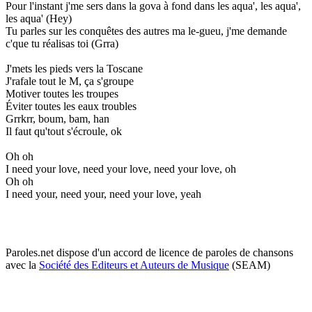
Pour l'instant j'me sers dans la gova à fond dans les aqua', les aqua',
les aqua' (Hey)
Tu parles sur les conquêtes des autres ma le-gueu, j'me demande
c'que tu réalisas toi (Grra)
J'mets les pieds vers la Toscane
J'rafale tout le M, ça s'groupe
Motiver toutes les troupes
Éviter toutes les eaux troubles
Grrkrr, boum, bam, han
Il faut qu'tout s'écroule, ok
Oh oh
I need your love, need your love, need your love, oh
Oh oh
I need your, need your, need your love, yeah
Paroles.net dispose d'un accord de licence de paroles de chansons
avec la
Société des Editeurs et Auteurs de Musique
(SEAM)