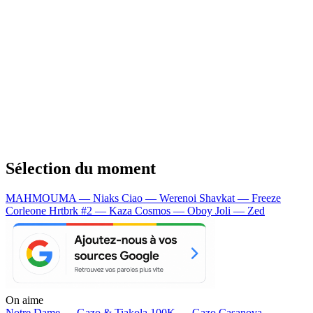
Sélection du moment
MAHMOUMA — Niaks
Ciao — Werenoi
Shavkat — Freeze
Corleone
Hrtbrk #2 — Kaza
Cosmos — Oboy
Joli — Zed
On aime
Notre Dame —
Gazo & Tiakola
100K —
Gazo
Casanova —