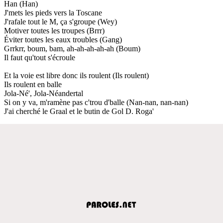
Han (Han)
J'mets les pieds vers la Toscane
J'rafale tout le M, ça s'groupe (Wey)
Motiver toutes les troupes (Brrr)
Éviter toutes les eaux troubles (Gang)
Grrkrr, boum, bam, ah-ah-ah-ah-ah (Boum)
Il faut qu'tout s'écroule
Et la voie est libre donc ils roulent (Ils roulent)
Ils roulent en balle
Jola-Né', Jola-Néandertal
Si on y va, m'ramène pas c'trou d'balle (Nan-nan, nan-nan)
J'ai cherché le Graal et le butin de Gol D. Roga'