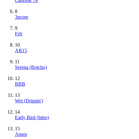
Cabriole 78
8
3ncore
9
Frfr
10
AR15
11
Serena (Botcho)
12
BBB
13
Wet (Drippin')
14
Early Bird (Intro)
15
Amen