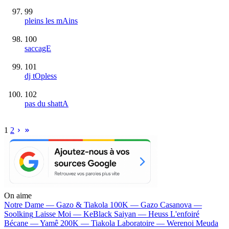
99
pleins les mAins
100
saccagE
101
dj tOpless
102
pas du shattA
1
2
On aime
Notre Dame —
Gazo & Tiakola
100K —
Gazo
Casanova —
Soolking
Laisse Moi —
KeBlack
Saiyan —
Heuss L'enfoiré
Bécane —
Yamê
200K —
Tiakola
Laboratoire —
Werenoi
Meuda