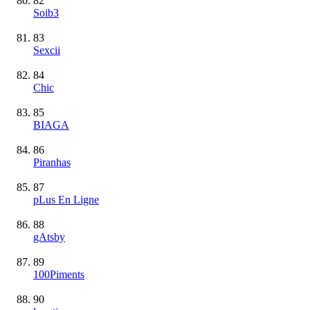
82
Soib3
83
Sexcii
84
Chic
85
BIAGA
86
Piranhas
87
pLus En Ligne
88
gAtsby
89
100Piments
90