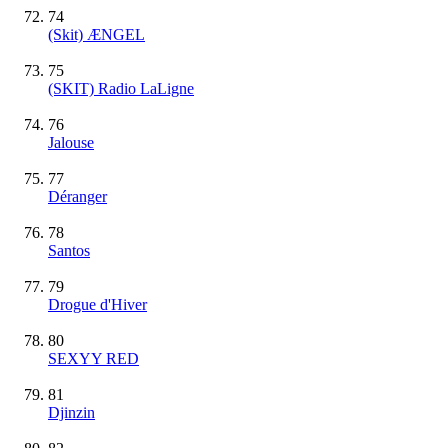
74
(Skit) ÆNGEL
75
(SKIT) Radio LaLigne
76
Jalouse
77
Déranger
78
Santos
79
Drogue d'Hiver
80
SEXYY RED
81
Djinzin