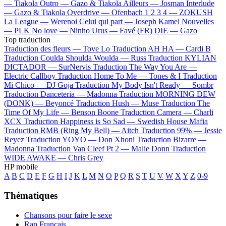
—
Tiakola
Outro —
Gazo & Tiakola
Ailleurs —
Josman
Interlude
—
Gazo & Tiakola
Overdrive —
Ofenbach
1 2 3 4 —
ZOKUSH
La League —
Werenoi
Celui qui part —
Joseph Kamel
Nouvelles
—
PLK
No love —
Ninho
Urus —
Favé (FR)
DIE —
Gazo
Top traduction
Traduction des fleurs —
Tove Lo
Traduction AH HA —
Cardi B
Traduction Coulda Shoulda Woulda —
Russ
Traduction KYLIAN
DICTADOR —
SurNervis
Traduction The Way You Are —
Electric Callboy
Traduction Home To Me —
Tones & I
Traduction
Mi Chico —
DJ Goja
Traduction My Body Isn't Ready —
Sombr
Traduction Danceteria —
Madonna
Traduction MORNING DEW
(DONK) —
Beyoncé
Traduction Hush —
Muse
Traduction The
Time Of My Life —
Benson Boone
Traduction Camera —
Charli
XCX
Traduction Happiness is So Sad —
Swedish House Mafia
Traduction RMB (Ring My Bell) —
Aitch
Traduction 99% —
Jessie
Reyez
Traduction YOYO —
Don Xhoni
Traduction Bizarre —
Madonna
Traduction Van Cleef Pt 2 —
Malie Donn
Traduction
WIDE AWAKE —
Chris Grey
HP mobile
A
B
C
D
E
F
G
H
I
J
K
L
M
N
O
P
Q
R
S
T
U
V
W
X
Y
Z
0-9
Thématiques
Chansons pour faire le sexe
Rap Français