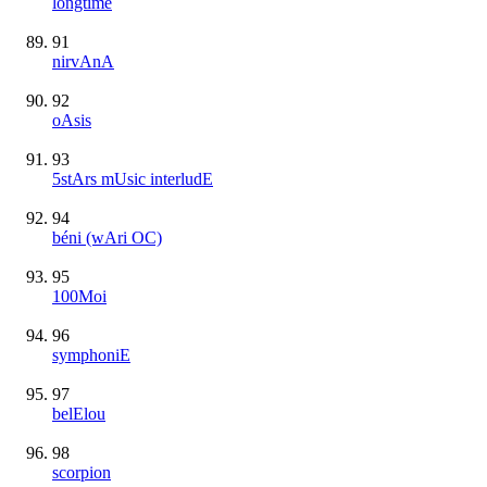
longtime
91
nirvAnA
92
oAsis
93
5stArs mUsic interludE
94
béni (wAri OC)
95
100Moi
96
symphoniE
97
belElou
98
scorpion