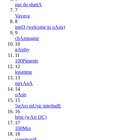
pas du shattA
7
Vavava
8
intrO (welcome to oAsis)
9
chAmpagne
10
gAtsby
11
100Piments
12
longtime
13
nirvAnA
14
oAsis
15
5stArs mUsic interludE
16
béni (wAri OC)
17
100Moi
18
symphoniE