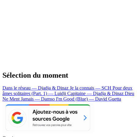
Sélection du moment
Dans le réseau — Djadja & Dinaz
Je la connais — SCH
Pour deux
âmes solitaires (Part. 1) — Luidji
Capitaine — Djadja & Dinaz
Dieu
Ne Ment Jamais — Damso
I'm Good (Blue) — David Guetta