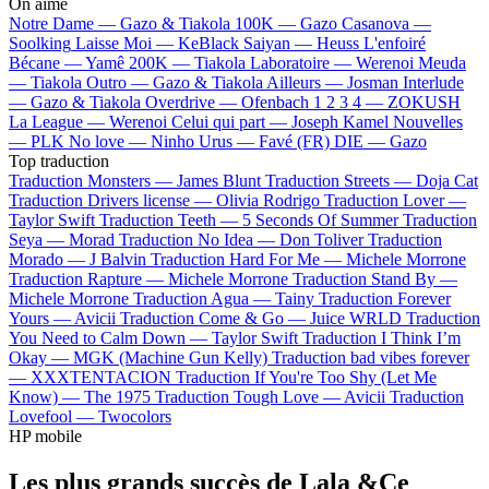
On aime
Notre Dame —
Gazo & Tiakola
100K —
Gazo
Casanova —
Soolking
Laisse Moi —
KeBlack
Saiyan —
Heuss L'enfoiré
Bécane —
Yamê
200K —
Tiakola
Laboratoire —
Werenoi
Meuda
—
Tiakola
Outro —
Gazo & Tiakola
Ailleurs —
Josman
Interlude
—
Gazo & Tiakola
Overdrive —
Ofenbach
1 2 3 4 —
ZOKUSH
La League —
Werenoi
Celui qui part —
Joseph Kamel
Nouvelles
—
PLK
No love —
Ninho
Urus —
Favé (FR)
DIE —
Gazo
Top traduction
Traduction Monsters —
James Blunt
Traduction Streets —
Doja Cat
Traduction Drivers license —
Olivia Rodrigo
Traduction Lover —
Taylor Swift
Traduction Teeth —
5 Seconds Of Summer
Traduction
Seya —
Morad
Traduction No Idea —
Don Toliver
Traduction
Morado —
J Balvin
Traduction Hard For Me —
Michele Morrone
Traduction Rapture —
Michele Morrone
Traduction Stand By —
Michele Morrone
Traduction Agua —
Tainy
Traduction Forever
Yours —
Avicii
Traduction Come & Go —
Juice WRLD
Traduction
You Need to Calm Down —
Taylor Swift
Traduction I Think I’m
Okay —
MGK (Machine Gun Kelly)
Traduction bad vibes forever
—
XXXTENTACION
Traduction If You're Too Shy (Let Me
Know) —
The 1975
Traduction Tough Love —
Avicii
Traduction
Lovefool —
Twocolors
HP mobile
Les plus grands succès de Lala &Ce