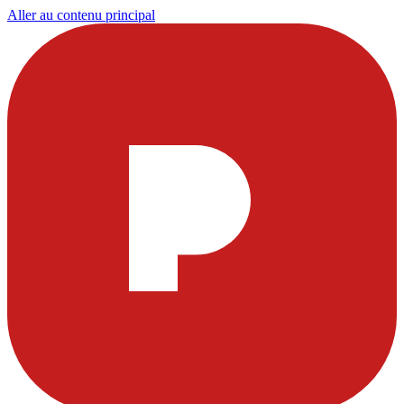
Aller au contenu principal