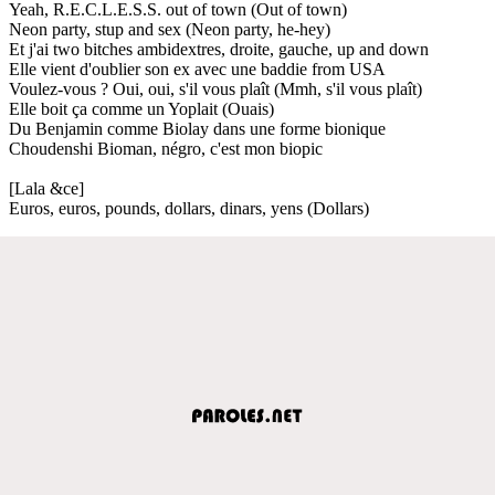
Yeah, R.E.C.L.E.S.S. out of town (Out of town)
Neon party, stup and sex (Neon party, he-hey)
Et j'ai two bitches ambidextres, droite, gauche, up and down
Elle vient d'oublier son ex avec une baddie from USA
Voulez-vous ? Oui, oui, s'il vous plaît (Mmh, s'il vous plaît)
Elle boit ça comme un Yoplait (Ouais)
Du Benjamin comme Biolay dans une forme bionique
Choudenshi Bioman, négro, c'est mon biopic
[Lala &ce]
Euros, euros, pounds, dollars, dinars, yens (Dollars)