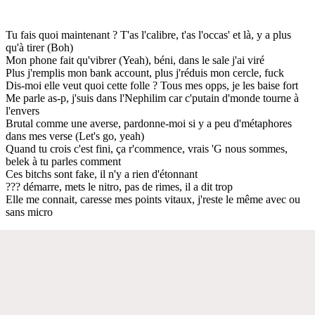
Tu fais quoi maintenant ? T'as l'calibre, t'as l'occas' et là, y a plus
qu'à tirer (Boh)
Mon phone fait qu'vibrer (Yeah), béni, dans le sale j'ai viré
Plus j'remplis mon bank account, plus j'réduis mon cercle, fuck
Dis-moi elle veut quoi cette folle ? Tous mes opps, je les baise fort
Me parle as-p, j'suis dans l'Nephilim car c'putain d'monde tourne à
l'envers
Brutal comme une averse, pardonne-moi si y a peu d'métaphores
dans mes verse (Let's go, yeah)
Quand tu crois c'est fini, ça r'commence, vrais 'G nous sommes,
belek à tu parles comment
Ces bitchs sont fake, il n'y a rien d'étonnant
??? démarre, mets le nitro, pas de rimes, il a dit trop
Elle me connait, caresse mes points vitaux, j'reste le même avec ou
sans micro