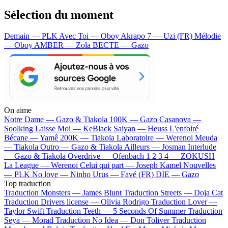
Sélection du moment
Demain — PLK
Avec Toi — Oboy
Akrapo 7 — Uzi (FR)
Mélodie
— Oboy
AMBER — Zola
BECTE — Gazo
On aime
Notre Dame —
Gazo & Tiakola
100K —
Gazo
Casanova —
Soolking
Laisse Moi —
KeBlack
Saiyan —
Heuss L'enfoiré
Bécane —
Yamê
200K —
Tiakola
Laboratoire —
Werenoi
Meuda
—
Tiakola
Outro —
Gazo & Tiakola
Ailleurs —
Josman
Interlude
—
Gazo & Tiakola
Overdrive —
Ofenbach
1 2 3 4 —
ZOKUSH
La League —
Werenoi
Celui qui part —
Joseph Kamel
Nouvelles
—
PLK
No love —
Ninho
Urus —
Favé (FR)
DIE —
Gazo
Top traduction
Traduction Monsters —
James Blunt
Traduction Streets —
Doja Cat
Traduction Drivers license —
Olivia Rodrigo
Traduction Lover —
Taylor Swift
Traduction Teeth —
5 Seconds Of Summer
Traduction
Seya —
Morad
Traduction No Idea —
Don Toliver
Traduction