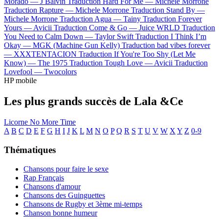
Morado —
J Balvin
Traduction Hard For Me —
Michele Morrone
Traduction Rapture —
Michele Morrone
Traduction Stand By —
Michele Morrone
Traduction Agua —
Tainy
Traduction Forever
Yours —
Avicii
Traduction Come & Go —
Juice WRLD
Traduction
You Need to Calm Down —
Taylor Swift
Traduction I Think I’m
Okay —
MGK (Machine Gun Kelly)
Traduction bad vibes forever
—
XXXTENTACION
Traduction If You're Too Shy (Let Me
Know) —
The 1975
Traduction Tough Love —
Avicii
Traduction
Lovefool —
Twocolors
HP mobile
Les plus grands succès de Lala &Ce
Licorne
No More Time
A
B
C
D
E
F
G
H
I
J
K
L
M
N
O
P
Q
R
S
T
U
V
W
X
Y
Z
0-9
Thématiques
Chansons pour faire le sexe
Rap Français
Chansons d'amour
Chansons des Guinguettes
Chansons de Rugby et 3ème mi-temps
Chanson bonne humeur