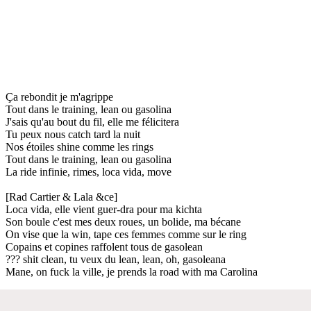
Ça rebondit je m'agrippe
Tout dans le training, lean ou gasolina
J'sais qu'au bout du fil, elle me félicitera
Tu peux nous catch tard la nuit
Nos étoiles shine comme les rings
Tout dans le training, lean ou gasolina
La ride infinie, rimes, loca vida, move
[Rad Cartier & Lala &ce]
Loca vida, elle vient guer-dra pour ma kichta
Son boule c'est mes deux roues, un bolide, ma bécane
On vise que la win, tape ces femmes comme sur le ring
Copains et copines raffolent tous de gasolean
??? shit clean, tu veux du lean, lean, oh, gasoleana
Mane, on fuck la ville, je prends la road with ma Carolina