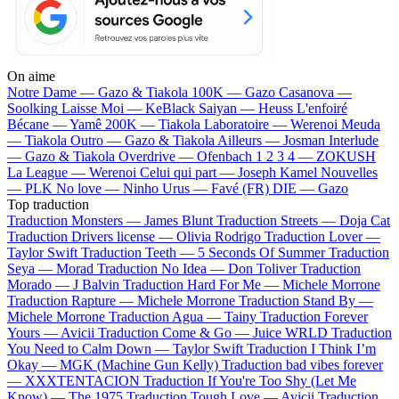
On aime
Notre Dame —
Gazo & Tiakola
100K —
Gazo
Casanova —
Soolking
Laisse Moi —
KeBlack
Saiyan —
Heuss L'enfoiré
Bécane —
Yamê
200K —
Tiakola
Laboratoire —
Werenoi
Meuda
—
Tiakola
Outro —
Gazo & Tiakola
Ailleurs —
Josman
Interlude
—
Gazo & Tiakola
Overdrive —
Ofenbach
1 2 3 4 —
ZOKUSH
La League —
Werenoi
Celui qui part —
Joseph Kamel
Nouvelles
—
PLK
No love —
Ninho
Urus —
Favé (FR)
DIE —
Gazo
Top traduction
Traduction Monsters —
James Blunt
Traduction Streets —
Doja Cat
Traduction Drivers license —
Olivia Rodrigo
Traduction Lover —
Taylor Swift
Traduction Teeth —
5 Seconds Of Summer
Traduction
Seya —
Morad
Traduction No Idea —
Don Toliver
Traduction
Morado —
J Balvin
Traduction Hard For Me —
Michele Morrone
Traduction Rapture —
Michele Morrone
Traduction Stand By —
Michele Morrone
Traduction Agua —
Tainy
Traduction Forever
Yours —
Avicii
Traduction Come & Go —
Juice WRLD
Traduction
You Need to Calm Down —
Taylor Swift
Traduction I Think I’m
Okay —
MGK (Machine Gun Kelly)
Traduction bad vibes forever
—
XXXTENTACION
Traduction If You're Too Shy (Let Me
Know) —
The 1975
Traduction Tough Love —
Avicii
Traduction