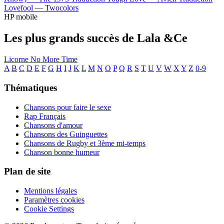
Lovefool —
Twocolors
HP mobile
Les plus grands succès de Lala &Ce
Licorne
No More Time
A
B
C
D
E
F
G
H
I
J
K
L
M
N
O
P
Q
R
S
T
U
V
W
X
Y
Z
0-9
Thématiques
Chansons pour faire le sexe
Rap Français
Chansons d'amour
Chansons des Guinguettes
Chansons de Rugby et 3ème mi-temps
Chanson bonne humeur
Plan de site
Mentions légales
Paramètres cookies
Cookie Settings