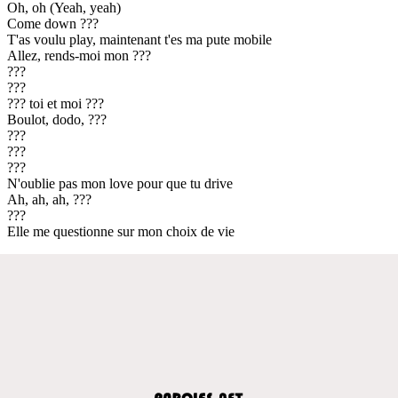
Oh, oh (Yeah, yeah)
Come down ???
T'as voulu play, maintenant t'es ma pute mobile
Allez, rends-moi mon ???
???
???
??? toi et moi ???
Boulot, dodo, ???
???
???
???
N'oublie pas mon love pour que tu drive
Ah, ah, ah, ???
???
Elle me questionne sur mon choix de vie