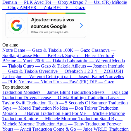
Demain — PLK
Avec Toi — Oboy
Akrapo 7 — Uzi (FR)
Mélodie
— Oboy
AMBER — Zola
BECTE — Gazo
On aime
Notre Dame —
Gazo & Tiakola
100K —
Gazo
Casanova —
Soolking
Laisse Moi —
KeBlack
Saiyan —
Heuss L'enfoiré
Bécane —
Yamê
200K —
Tiakola
Laboratoire —
Werenoi
Meuda
—
Tiakola
Outro —
Gazo & Tiakola
Ailleurs —
Josman
Interlude
—
Gazo & Tiakola
Overdrive —
Ofenbach
1 2 3 4 —
ZOKUSH
La League —
Werenoi
Celui qui part —
Joseph Kamel
Nouvelles
—
PLK
No love —
Ninho
Urus —
Favé (FR)
DIE —
Gazo
Top traduction
Traduction Monsters —
James Blunt
Traduction Streets —
Doja Cat
Traduction Drivers license —
Olivia Rodrigo
Traduction Lover —
Taylor Swift
Traduction Teeth —
5 Seconds Of Summer
Traduction
Seya —
Morad
Traduction No Idea —
Don Toliver
Traduction
Morado —
J Balvin
Traduction Hard For Me —
Michele Morrone
Traduction Rapture —
Michele Morrone
Traduction Stand By —
Michele Morrone
Traduction Agua —
Tainy
Traduction Forever
Yours —
Avicii
Traduction Come & Go —
Juice WRLD
Traduction