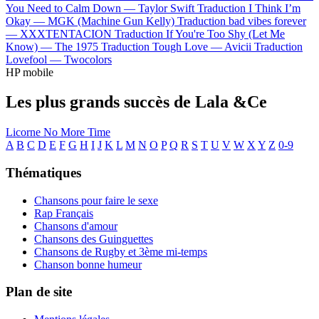
You Need to Calm Down —
Taylor Swift
Traduction I Think I’m
Okay —
MGK (Machine Gun Kelly)
Traduction bad vibes forever
—
XXXTENTACION
Traduction If You're Too Shy (Let Me
Know) —
The 1975
Traduction Tough Love —
Avicii
Traduction
Lovefool —
Twocolors
HP mobile
Les plus grands succès de Lala &Ce
Licorne
No More Time
A
B
C
D
E
F
G
H
I
J
K
L
M
N
O
P
Q
R
S
T
U
V
W
X
Y
Z
0-9
Thématiques
Chansons pour faire le sexe
Rap Français
Chansons d'amour
Chansons des Guinguettes
Chansons de Rugby et 3ème mi-temps
Chanson bonne humeur
Plan de site