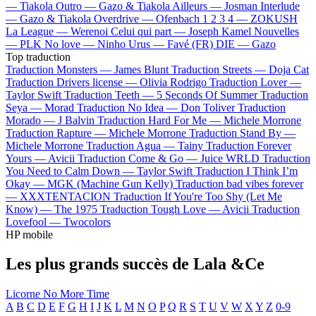
—
Tiakola
Outro —
Gazo & Tiakola
Ailleurs —
Josman
Interlude
—
Gazo & Tiakola
Overdrive —
Ofenbach
1 2 3 4 —
ZOKUSH
La League —
Werenoi
Celui qui part —
Joseph Kamel
Nouvelles
—
PLK
No love —
Ninho
Urus —
Favé (FR)
DIE —
Gazo
Top traduction
Traduction Monsters —
James Blunt
Traduction Streets —
Doja Cat
Traduction Drivers license —
Olivia Rodrigo
Traduction Lover —
Taylor Swift
Traduction Teeth —
5 Seconds Of Summer
Traduction
Seya —
Morad
Traduction No Idea —
Don Toliver
Traduction
Morado —
J Balvin
Traduction Hard For Me —
Michele Morrone
Traduction Rapture —
Michele Morrone
Traduction Stand By —
Michele Morrone
Traduction Agua —
Tainy
Traduction Forever
Yours —
Avicii
Traduction Come & Go —
Juice WRLD
Traduction
You Need to Calm Down —
Taylor Swift
Traduction I Think I’m
Okay —
MGK (Machine Gun Kelly)
Traduction bad vibes forever
—
XXXTENTACION
Traduction If You're Too Shy (Let Me
Know) —
The 1975
Traduction Tough Love —
Avicii
Traduction
Lovefool —
Twocolors
HP mobile
Les plus grands succès de Lala &Ce
Licorne
No More Time
A
B
C
D
E
F
G
H
I
J
K
L
M
N
O
P
Q
R
S
T
U
V
W
X
Y
Z
0-9