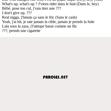
What's up, what's up ? J'viens rider dans le huit (Dans le, hey)
Bébé, pose ton cul, j'vais tirer une ???
I don't give up, ???
Real nigga, j'faisais ça sans le fric (Sans le cash)
Yeah, j'ai hit, je rate jamais la cible, jamais je prends la fuite
Lala sous la zaza, j'l'attrape basse comme un flic
???, prends une cigarette