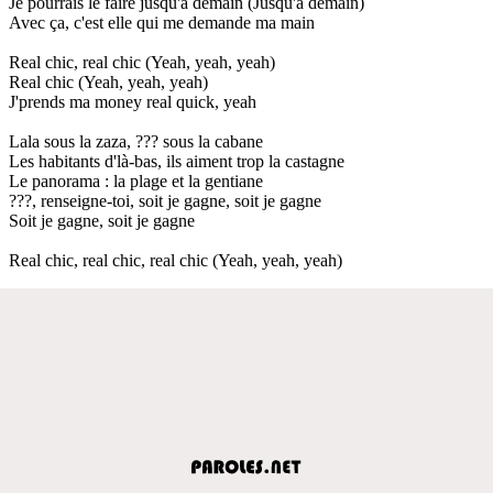
Je pourrais le faire jusqu'à demain (Jusqu'à demain)
Avec ça, c'est elle qui me demande ma main
Real chic, real chic (Yeah, yeah, yeah)
Real chic (Yeah, yeah, yeah)
J'prends ma money real quick, yeah
Lala sous la zaza, ??? sous la cabane
Les habitants d'là-bas, ils aiment trop la castagne
Le panorama : la plage et la gentiane
???, renseigne-toi, soit je gagne, soit je gagne
Soit je gagne, soit je gagne
Real chic, real chic, real chic (Yeah, yeah, yeah)