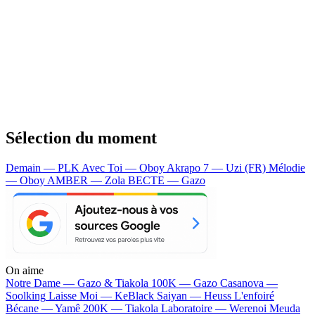
Sélection du moment
Demain — PLK
Avec Toi — Oboy
Akrapo 7 — Uzi (FR)
Mélodie
— Oboy
AMBER — Zola
BECTE — Gazo
On aime
Notre Dame —
Gazo & Tiakola
100K —
Gazo
Casanova —
Soolking
Laisse Moi —
KeBlack
Saiyan —
Heuss L'enfoiré
Bécane —
Yamê
200K —
Tiakola
Laboratoire —
Werenoi
Meuda