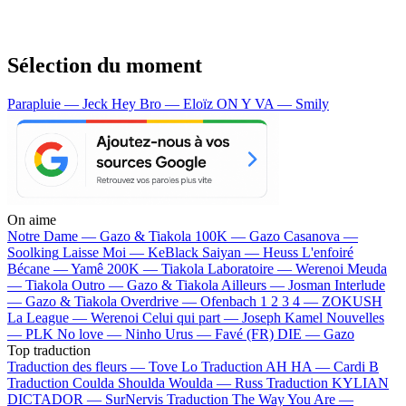
Sélection du moment
Parapluie — Jeck
Hey Bro — Eloïz
ON Y VA — Smily
On aime
Notre Dame —
Gazo & Tiakola
100K —
Gazo
Casanova —
Soolking
Laisse Moi —
KeBlack
Saiyan —
Heuss L'enfoiré
Bécane —
Yamê
200K —
Tiakola
Laboratoire —
Werenoi
Meuda
—
Tiakola
Outro —
Gazo & Tiakola
Ailleurs —
Josman
Interlude
—
Gazo & Tiakola
Overdrive —
Ofenbach
1 2 3 4 —
ZOKUSH
La League —
Werenoi
Celui qui part —
Joseph Kamel
Nouvelles
—
PLK
No love —
Ninho
Urus —
Favé (FR)
DIE —
Gazo
Top traduction
Traduction des fleurs —
Tove Lo
Traduction AH HA —
Cardi B
Traduction Coulda Shoulda Woulda —
Russ
Traduction KYLIAN
DICTADOR —
SurNervis
Traduction The Way You Are —