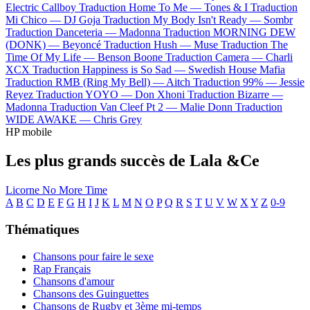
Electric Callboy
Traduction Home To Me —
Tones & I
Traduction
Mi Chico —
DJ Goja
Traduction My Body Isn't Ready —
Sombr
Traduction Danceteria —
Madonna
Traduction MORNING DEW
(DONK) —
Beyoncé
Traduction Hush —
Muse
Traduction The
Time Of My Life —
Benson Boone
Traduction Camera —
Charli
XCX
Traduction Happiness is So Sad —
Swedish House Mafia
Traduction RMB (Ring My Bell) —
Aitch
Traduction 99% —
Jessie
Reyez
Traduction YOYO —
Don Xhoni
Traduction Bizarre —
Madonna
Traduction Van Cleef Pt 2 —
Malie Donn
Traduction
WIDE AWAKE —
Chris Grey
HP mobile
Les plus grands succès de Lala &Ce
Licorne
No More Time
A
B
C
D
E
F
G
H
I
J
K
L
M
N
O
P
Q
R
S
T
U
V
W
X
Y
Z
0-9
Thématiques
Chansons pour faire le sexe
Rap Français
Chansons d'amour
Chansons des Guinguettes
Chansons de Rugby et 3ème mi-temps