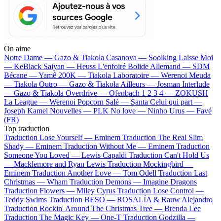
On aime
Notre Dame —
Gazo & Tiakola
Casanova —
Soolking
Laisse Moi
—
KeBlack
Saiyan —
Heuss L'enfoiré
Bolide Allemand —
SDM
Bécane —
Yamê
200K —
Tiakola
Laboratoire —
Werenoi
Meuda
—
Tiakola
Outro —
Gazo & Tiakola
Ailleurs —
Josman
Interlude
—
Gazo & Tiakola
Overdrive —
Ofenbach
1 2 3 4 —
ZOKUSH
La League —
Werenoi
Popcorn Salé —
Santa
Celui qui part —
Joseph Kamel
Nouvelles —
PLK
No love —
Ninho
Urus —
Favé
(FR)
Top traduction
Traduction Lose Yourself —
Eminem
Traduction The Real Slim
Shady —
Eminem
Traduction Without Me —
Eminem
Traduction
Someone You Loved —
Lewis Capaldi
Traduction Can't Hold Us
—
Macklemore and Ryan Lewis
Traduction Mockingbird —
Eminem
Traduction Another Love —
Tom Odell
Traduction Last
Christmas —
Wham
Traduction Demons —
Imagine Dragons
Traduction Flowers —
Miley Cyrus
Traduction Lose Control —
Teddy Swims
Traduction BESO —
ROSALÍA & Rauw Alejandro
Traduction Rockin' Around The Christmas Tree —
Brenda Lee
Traduction The Magic Key —
One-T
Traduction Godzilla —