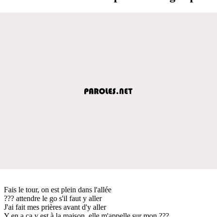
Fais le tour, on est plein dans l'allée
??? attendre le go s'il faut y aller
J'ai fait mes prières avant d'y aller
Y en a ça y est à la maison, elle m'appelle sur mon ???