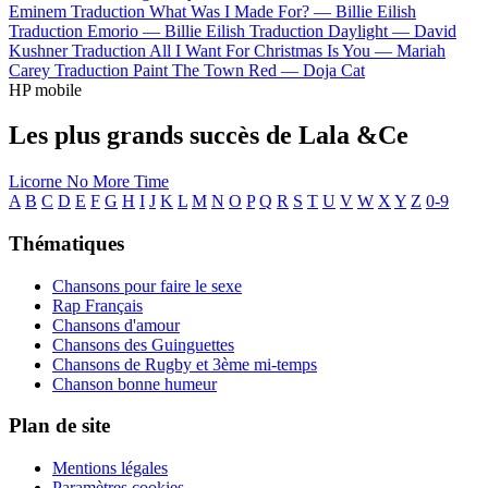
Eminem
Traduction What Was I Made For? —
Billie Eilish
Traduction Emorio —
Billie Eilish
Traduction Daylight —
David
Kushner
Traduction All I Want For Christmas Is You —
Mariah
Carey
Traduction Paint The Town Red —
Doja Cat
HP mobile
Les plus grands succès de Lala &Ce
Licorne
No More Time
A
B
C
D
E
F
G
H
I
J
K
L
M
N
O
P
Q
R
S
T
U
V
W
X
Y
Z
0-9
Thématiques
Chansons pour faire le sexe
Rap Français
Chansons d'amour
Chansons des Guinguettes
Chansons de Rugby et 3ème mi-temps
Chanson bonne humeur
Plan de site
Mentions légales
Paramètres cookies