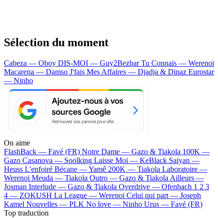
Sélection du moment
Cabeza — Oboy
DIS-MOI — Guy2Bezbar
Tu Connais — Werenoi
Macarena — Damso
J'fais Mes Affaires — Djadja & Dinaz
Eurostar
— Ninho
On aime
FlashBack —
Favé (FR)
Notre Dame —
Gazo & Tiakola
100K —
Gazo
Casanova —
Soolking
Laisse Moi —
KeBlack
Saiyan —
Heuss L'enfoiré
Bécane —
Yamê
200K —
Tiakola
Laboratoire —
Werenoi
Meuda —
Tiakola
Outro —
Gazo & Tiakola
Ailleurs —
Josman
Interlude —
Gazo & Tiakola
Overdrive —
Ofenbach
1 2 3
4 —
ZOKUSH
La League —
Werenoi
Celui qui part —
Joseph
Kamel
Nouvelles —
PLK
No love —
Ninho
Urus —
Favé (FR)
Top traduction