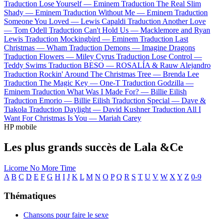
Traduction Lose Yourself —
Eminem
Traduction The Real Slim
Shady —
Eminem
Traduction Without Me —
Eminem
Traduction
Someone You Loved —
Lewis Capaldi
Traduction Another Love
—
Tom Odell
Traduction Can't Hold Us —
Macklemore and Ryan
Lewis
Traduction Mockingbird —
Eminem
Traduction Last
Christmas —
Wham
Traduction Demons —
Imagine Dragons
Traduction Flowers —
Miley Cyrus
Traduction Lose Control —
Teddy Swims
Traduction BESO —
ROSALÍA & Rauw Alejandro
Traduction Rockin' Around The Christmas Tree —
Brenda Lee
Traduction The Magic Key —
One-T
Traduction Godzilla —
Eminem
Traduction What Was I Made For? —
Billie Eilish
Traduction Emorio —
Billie Eilish
Traduction Special —
Dave &
Tiakola
Traduction Daylight —
David Kushner
Traduction All I
Want For Christmas Is You —
Mariah Carey
HP mobile
Les plus grands succès de Lala &Ce
Licorne
No More Time
A
B
C
D
E
F
G
H
I
J
K
L
M
N
O
P
Q
R
S
T
U
V
W
X
Y
Z
0-9
Thématiques
Chansons pour faire le sexe