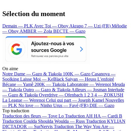
Sélection du moment
Demain — PLK
Avec Toi — Oboy
Akrapo 7 — Uzi (FR)
Mélodie
— Oboy
AMBER — Zola
BECTE — Gazo
On aime
Notre Dame —
Gazo & Tiakola
100K —
Gazo
Casanova —
Soolking
Laisse Moi —
KeBlack
Saiyan —
Heuss L'enfoiré
Bécane —
Yamê
200K —
Tiakola
Laboratoire —
Werenoi
Meuda
—
Tiakola
Outro —
Gazo & Tiakola
Ailleurs —
Josman
Interlude
—
Gazo & Tiakola
Overdrive —
Ofenbach
1 2 3 4 —
ZOKUSH
La League —
Werenoi
Celui qui part —
Joseph Kamel
Nouvelles
—
PLK
No love —
Ninho
Urus —
Favé (FR)
DIE —
Gazo
Top traduction
Traduction des fleurs —
Tove Lo
Traduction AH HA —
Cardi B
Traduction Coulda Shoulda Woulda —
Russ
Traduction KYLIAN
DICTADOR —
SurNervis
Traduction The Way You Are —