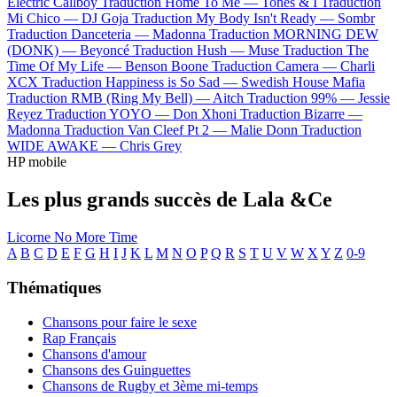
Electric Callboy
Traduction Home To Me —
Tones & I
Traduction
Mi Chico —
DJ Goja
Traduction My Body Isn't Ready —
Sombr
Traduction Danceteria —
Madonna
Traduction MORNING DEW
(DONK) —
Beyoncé
Traduction Hush —
Muse
Traduction The
Time Of My Life —
Benson Boone
Traduction Camera —
Charli
XCX
Traduction Happiness is So Sad —
Swedish House Mafia
Traduction RMB (Ring My Bell) —
Aitch
Traduction 99% —
Jessie
Reyez
Traduction YOYO —
Don Xhoni
Traduction Bizarre —
Madonna
Traduction Van Cleef Pt 2 —
Malie Donn
Traduction
WIDE AWAKE —
Chris Grey
HP mobile
Les plus grands succès de Lala &Ce
Licorne
No More Time
A
B
C
D
E
F
G
H
I
J
K
L
M
N
O
P
Q
R
S
T
U
V
W
X
Y
Z
0-9
Thématiques
Chansons pour faire le sexe
Rap Français
Chansons d'amour
Chansons des Guinguettes
Chansons de Rugby et 3ème mi-temps