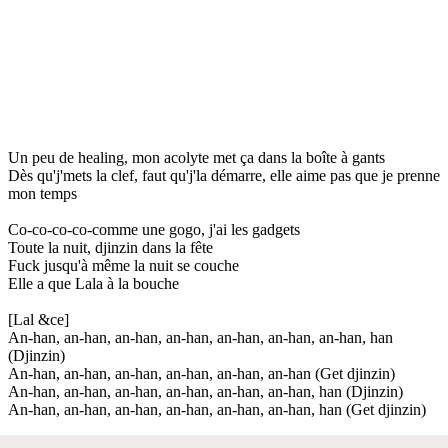
Un peu de healing, mon acolyte met ça dans la boîte à gants
Dès qu'j'mets la clef, faut qu'j'la démarre, elle aime pas que je prenne
mon temps
Co-co-co-co-comme une gogo, j'ai les gadgets
Toute la nuit, djinzin dans la fête
Fuck jusqu'à même la nuit se couche
Elle a que Lala à la bouche
[Lal &ce]
An-han, an-han, an-han, an-han, an-han, an-han, an-han, han
(Djinzin)
An-han, an-han, an-han, an-han, an-han, an-han (Get djinzin)
An-han, an-han, an-han, an-han, an-han, an-han, han (Djinzin)
An-han, an-han, an-han, an-han, an-han, an-han, han (Get djinzin)