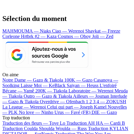
Sélection du moment
MAHMOUMA — Niaks
Ciao — Werenoi
Shavkat — Freeze
Corleone
Hrtbrk #2 — Kaza
Cosmos — Oboy
Joli — Zed
On aime
Notre Dame —
Gazo & Tiakola
100K —
Gazo
Casanova —
Soolking
Laisse Moi —
KeBlack
Saiyan —
Heuss L'enfoiré
Bécane —
Yamê
200K —
Tiakola
Laboratoire —
Werenoi
Meuda
—
Tiakola
Outro —
Gazo & Tiakola
Ailleurs —
Josman
Interlude
—
Gazo & Tiakola
Overdrive —
Ofenbach
1 2 3 4 —
ZOKUSH
La League —
Werenoi
Celui qui part —
Joseph Kamel
Nouvelles
—
PLK
No love —
Ninho
Urus —
Favé (FR)
DIE —
Gazo
Top traduction
Traduction des fleurs —
Tove Lo
Traduction AH HA —
Cardi B
Traduction Coulda Shoulda Woulda —
Russ
Traduction KYLIAN
DICTADOR —
SurNervis
Traduction The Way You Are —