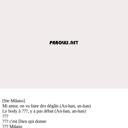
[Ste Milano]
Mi amor, on va faire des dégâts (An-han, an-han)
Le body à ???, y a pas débat (An-han, an-han)
???
??? c'est Dieu qui donne
??? Milano