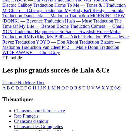
Electric Callboy
Traduction Home To Me —
Tones & I
Traduction
Mi Chico —
DJ Goja
Traduction My Body Isn't Ready —
Sombr
Traduction Danceteria —
Madonna
Traduction MORNING DEW
(DONK) —
Beyoncé
Traduction Hush —
Muse
Traduction The
Time Of My Life —
Benson Boone
Traduction Camera —
Charli
XCX
Traduction Happiness is So Sad —
Swedish House Mafia
Traduction RMB (Ring My Bell) —
Aitch
Traduction 99% —
Jessie
Reyez
Traduction YOYO —
Don Xhoni
Traduction Bizarre —
Madonna
Traduction Van Cleef Pt 2 —
Malie Donn
Traduction
WIDE AWAKE —
Chris Grey
HP mobile
Les plus grands succès de Lala &Ce
Licorne
No More Time
A
B
C
D
E
F
G
H
I
J
K
L
M
N
O
P
Q
R
S
T
U
V
W
X
Y
Z
0-9
Thématiques
Chansons pour faire le sexe
Rap Français
Chansons d'amour
Chansons des Guinguettes