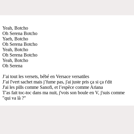
Yeah, Botcho
Oh Serena Botcho
Yaeh, Botcho
Oh Serena Botcho
Yeah, Botcho
Oh Serena Botcho
Yeah, Botcho
Oh Serena
J’ai tout les versets, bébé en Versace versatiles
J’ai l'vert sachet mais j’fume pas, j'ai juste pris ça si ça t'dit
J'ai les pills comme Sanofi, et l’espèce comme Ariana
T'as fait toc-toc dans ma nuit, j'vois son boule en V, j'suis comme
"qui va là ?"