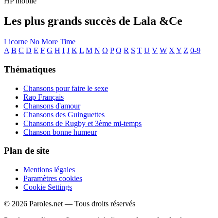
HP mobile
Les plus grands succès de Lala &Ce
Licorne
No More Time
A
B
C
D
E
F
G
H
I
J
K
L
M
N
O
P
Q
R
S
T
U
V
W
X
Y
Z
0-9
Thématiques
Chansons pour faire le sexe
Rap Français
Chansons d'amour
Chansons des Guinguettes
Chansons de Rugby et 3ème mi-temps
Chanson bonne humeur
Plan de site
Mentions légales
Paramètres cookies
Cookie Settings
© 2026 Paroles.net — Tous droits réservés