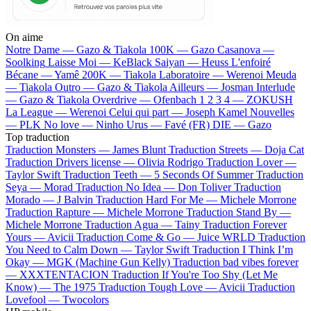
On aime
Notre Dame —
Gazo & Tiakola
100K —
Gazo
Casanova —
Soolking
Laisse Moi —
KeBlack
Saiyan —
Heuss L'enfoiré
Bécane —
Yamê
200K —
Tiakola
Laboratoire —
Werenoi
Meuda
—
Tiakola
Outro —
Gazo & Tiakola
Ailleurs —
Josman
Interlude
—
Gazo & Tiakola
Overdrive —
Ofenbach
1 2 3 4 —
ZOKUSH
La League —
Werenoi
Celui qui part —
Joseph Kamel
Nouvelles
—
PLK
No love —
Ninho
Urus —
Favé (FR)
DIE —
Gazo
Top traduction
Traduction Monsters —
James Blunt
Traduction Streets —
Doja Cat
Traduction Drivers license —
Olivia Rodrigo
Traduction Lover —
Taylor Swift
Traduction Teeth —
5 Seconds Of Summer
Traduction
Seya —
Morad
Traduction No Idea —
Don Toliver
Traduction
Morado —
J Balvin
Traduction Hard For Me —
Michele Morrone
Traduction Rapture —
Michele Morrone
Traduction Stand By —
Michele Morrone
Traduction Agua —
Tainy
Traduction Forever
Yours —
Avicii
Traduction Come & Go —
Juice WRLD
Traduction
You Need to Calm Down —
Taylor Swift
Traduction I Think I’m
Okay —
MGK (Machine Gun Kelly)
Traduction bad vibes forever
—
XXXTENTACION
Traduction If You're Too Shy (Let Me
Know) —
The 1975
Traduction Tough Love —
Avicii
Traduction
Lovefool —
Twocolors