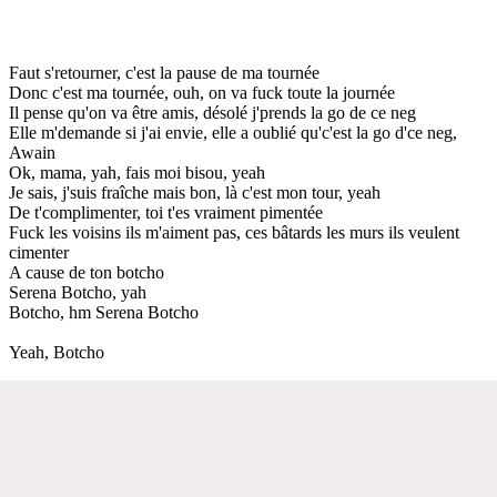
Faut s'retourner, c'est la pause de ma tournée
Donc c'est ma tournée, ouh, on va fuck toute la journée
Il pense qu'on va être amis, désolé j'prends la go de ce neg
Elle m'demande si j'ai envie, elle a oublié qu'c'est la go d'ce neg,
Awain
Ok, mama, yah, fais moi bisou, yeah
Je sais, j'suis fraîche mais bon, là c'est mon tour, yeah
De t'complimenter, toi t'es vraiment pimentée
Fuck les voisins ils m'aiment pas, ces bâtards les murs ils veulent
cimenter
A cause de ton botcho
Serena Botcho, yah
Botcho, hm Serena Botcho
Yeah, Botcho