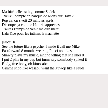
Ma bitch elle est big comme Sadek
J'veux l’compte en banque de Monsieur Hayek
Pop ça, on s'voit 20 minutes après
Découpe ça comme Hatori t'apprécies
T'auras l'temps de venir me dire merci
Lala &ce pour les intimes la machette
[Pucci Jr]
See the future like a psyche, I made it call me Mike
Fastforward 8 months wearing Pucci no nikes
Shawty plays my music, aint no telling that she likes it
I put 2 pills in my cup but imma say somebody spiked it
Body, free body, oh kimosabe
Gimme shop like wasabi, want the guwop like a saudi