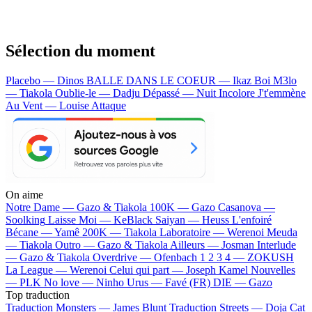
Sélection du moment
Placebo — Dinos
BALLE DANS LE COEUR — Ikaz Boi
M3lo
— Tiakola
Oublie-le — Dadju
Dépassé — Nuit Incolore
J't'emmène
Au Vent — Louise Attaque
On aime
Notre Dame —
Gazo & Tiakola
100K —
Gazo
Casanova —
Soolking
Laisse Moi —
KeBlack
Saiyan —
Heuss L'enfoiré
Bécane —
Yamê
200K —
Tiakola
Laboratoire —
Werenoi
Meuda
—
Tiakola
Outro —
Gazo & Tiakola
Ailleurs —
Josman
Interlude
—
Gazo & Tiakola
Overdrive —
Ofenbach
1 2 3 4 —
ZOKUSH
La League —
Werenoi
Celui qui part —
Joseph Kamel
Nouvelles
—
PLK
No love —
Ninho
Urus —
Favé (FR)
DIE —
Gazo
Top traduction
Traduction Monsters —
James Blunt
Traduction Streets —
Doja Cat