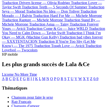
Traduction Drivers license —
Olivia Rodrigo
Traduction Lover —
Taylor Swift
Traduction Teeth —
5 Seconds Of Summer
Traduction
Seya —
Morad
Traduction No Idea —
Don Toliver
Traduction
Morado —
J Balvin
Traduction Hard For Me —
Michele Morrone
Traduction Rapture —
Michele Morrone
Traduction Stand By —
Michele Morrone
Traduction Agua —
Tainy
Traduction Forever
Yours —
Avicii
Traduction Come & Go —
Juice WRLD
Traduction
You Need to Calm Down —
Taylor Swift
Traduction I Think I’m
Okay —
MGK (Machine Gun Kelly)
Traduction bad vibes forever
—
XXXTENTACION
Traduction If You're Too Shy (Let Me
Know) —
The 1975
Traduction Tough Love —
Avicii
Traduction
Lovefool —
Twocolors
HP mobile
Les plus grands succès de Lala &Ce
Licorne
No More Time
A
B
C
D
E
F
G
H
I
J
K
L
M
N
O
P
Q
R
S
T
U
V
W
X
Y
Z
0-9
Thématiques
Chansons pour faire le sexe
Rap Français
Chansons d'amour