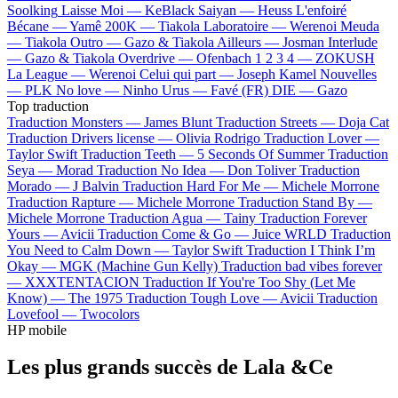
Soolking
Laisse Moi —
KeBlack
Saiyan —
Heuss L'enfoiré
Bécane —
Yamê
200K —
Tiakola
Laboratoire —
Werenoi
Meuda
—
Tiakola
Outro —
Gazo & Tiakola
Ailleurs —
Josman
Interlude
—
Gazo & Tiakola
Overdrive —
Ofenbach
1 2 3 4 —
ZOKUSH
La League —
Werenoi
Celui qui part —
Joseph Kamel
Nouvelles
—
PLK
No love —
Ninho
Urus —
Favé (FR)
DIE —
Gazo
Top traduction
Traduction Monsters —
James Blunt
Traduction Streets —
Doja Cat
Traduction Drivers license —
Olivia Rodrigo
Traduction Lover —
Taylor Swift
Traduction Teeth —
5 Seconds Of Summer
Traduction
Seya —
Morad
Traduction No Idea —
Don Toliver
Traduction
Morado —
J Balvin
Traduction Hard For Me —
Michele Morrone
Traduction Rapture —
Michele Morrone
Traduction Stand By —
Michele Morrone
Traduction Agua —
Tainy
Traduction Forever
Yours —
Avicii
Traduction Come & Go —
Juice WRLD
Traduction
You Need to Calm Down —
Taylor Swift
Traduction I Think I’m
Okay —
MGK (Machine Gun Kelly)
Traduction bad vibes forever
—
XXXTENTACION
Traduction If You're Too Shy (Let Me
Know) —
The 1975
Traduction Tough Love —
Avicii
Traduction
Lovefool —
Twocolors
HP mobile
Les plus grands succès de Lala &Ce