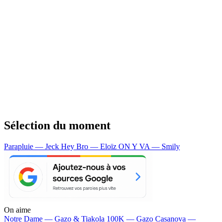
Sélection du moment
Parapluie — Jeck
Hey Bro — Eloïz
ON Y VA — Smily
On aime
Notre Dame —
Gazo & Tiakola
100K —
Gazo
Casanova —