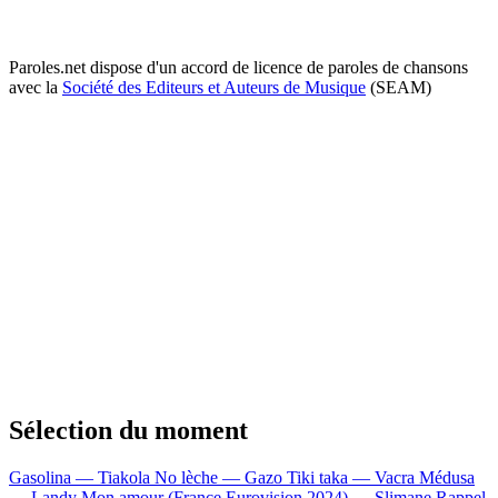
Paroles.net dispose d'un accord de licence de paroles de chansons
avec la
Société des Editeurs et Auteurs de Musique
(SEAM)
Sélection du moment
Gasolina — Tiakola
No lèche — Gazo
Tiki taka — Vacra
Médusa
— Landy
Mon amour (France Eurovision 2024) — Slimane
Rappel