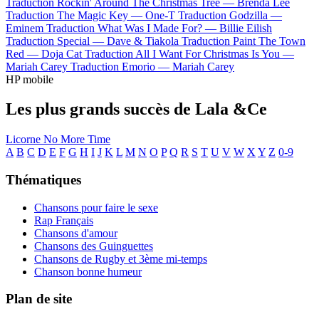
Traduction Rockin' Around The Christmas Tree —
Brenda Lee
Traduction The Magic Key —
One-T
Traduction Godzilla —
Eminem
Traduction What Was I Made For? —
Billie Eilish
Traduction Special —
Dave & Tiakola
Traduction Paint The Town
Red —
Doja Cat
Traduction All I Want For Christmas Is You —
Mariah Carey
Traduction Emorio —
Mariah Carey
HP mobile
Les plus grands succès de Lala &Ce
Licorne
No More Time
A
B
C
D
E
F
G
H
I
J
K
L
M
N
O
P
Q
R
S
T
U
V
W
X
Y
Z
0-9
Thématiques
Chansons pour faire le sexe
Rap Français
Chansons d'amour
Chansons des Guinguettes
Chansons de Rugby et 3ème mi-temps
Chanson bonne humeur
Plan de site