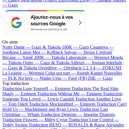
— Gazo
On aime
Notre Dame —
Gazo & Tiakola
100K —
Gazo
Casanova —
Soolking
Laisse Moi —
KeBlack
Saiyan —
Heuss L'enfoiré
Bécane —
Yamê
200K —
Tiakola
Laboratoire —
Werenoi
Meuda
—
Tiakola
Outro —
Gazo & Tiakola
Ailleurs —
Josman
Interlude
—
Gazo & Tiakola
Overdrive —
Ofenbach
1 2 3 4 —
ZOKUSH
La League —
Werenoi
Celui qui part —
Joseph Kamel
Nouvelles
—
PLK
No love —
Ninho
Urus —
Favé (FR)
DIE —
Gazo
Top traduction
Traduction Lose Yourself —
Eminem
Traduction The Real Slim
Shady —
Eminem
Traduction Without Me —
Eminem
Traduction
Someone You Loved —
Lewis Capaldi
Traduction Another Love
—
Tom Odell
Traduction Mockingbird —
Eminem
Traduction Can't
Hold Us —
Macklemore and Ryan Lewis
Traduction Last
Christmas —
Wham
Traduction Demons —
Imagine Dragons
Traduction Flowers —
Miley Cyrus
Traduction Lose Control —
Teddy Swims
Traduction BESO —
ROSALÍA & Rauw Alejandro