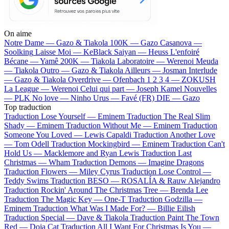
On aime
Notre Dame —
Gazo & Tiakola
100K —
Gazo
Casanova —
Soolking
Laisse Moi —
KeBlack
Saiyan —
Heuss L'enfoiré
Bécane —
Yamê
200K —
Tiakola
Laboratoire —
Werenoi
Meuda
—
Tiakola
Outro —
Gazo & Tiakola
Ailleurs —
Josman
Interlude
—
Gazo & Tiakola
Overdrive —
Ofenbach
1 2 3 4 —
ZOKUSH
La League —
Werenoi
Celui qui part —
Joseph Kamel
Nouvelles
—
PLK
No love —
Ninho
Urus —
Favé (FR)
DIE —
Gazo
Top traduction
Traduction Lose Yourself —
Eminem
Traduction The Real Slim
Shady —
Eminem
Traduction Without Me —
Eminem
Traduction
Someone You Loved —
Lewis Capaldi
Traduction Another Love
—
Tom Odell
Traduction Mockingbird —
Eminem
Traduction Can't
Hold Us —
Macklemore and Ryan Lewis
Traduction Last
Christmas —
Wham
Traduction Demons —
Imagine Dragons
Traduction Flowers —
Miley Cyrus
Traduction Lose Control —
Teddy Swims
Traduction BESO —
ROSALÍA & Rauw Alejandro
Traduction Rockin' Around The Christmas Tree —
Brenda Lee
Traduction The Magic Key —
One-T
Traduction Godzilla —
Eminem
Traduction What Was I Made For? —
Billie Eilish
Traduction Special —
Dave & Tiakola
Traduction Paint The Town
Red —
Doja Cat
Traduction All I Want For Christmas Is You —