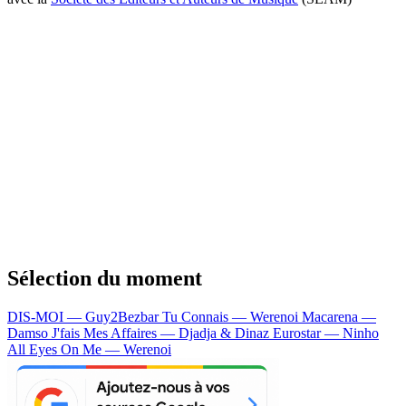
Sélection du moment
DIS-MOI — Guy2Bezbar
Tu Connais — Werenoi
Macarena —
Damso
J'fais Mes Affaires — Djadja & Dinaz
Eurostar — Ninho
All Eyes On Me — Werenoi