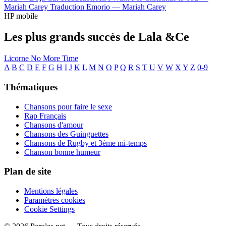
Mariah Carey
Traduction Emorio —
Mariah Carey
HP mobile
Les plus grands succès de Lala &Ce
Licorne
No More Time
A
B
C
D
E
F
G
H
I
J
K
L
M
N
O
P
Q
R
S
T
U
V
W
X
Y
Z
0-9
Thématiques
Chansons pour faire le sexe
Rap Français
Chansons d'amour
Chansons des Guinguettes
Chansons de Rugby et 3ème mi-temps
Chanson bonne humeur
Plan de site
Mentions légales
Paramètres cookies
Cookie Settings