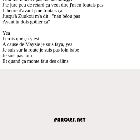
J'te jure peu de retard ça veut dire j'm'en foutais pas
L'heure d'avant j'me foutais ça
Jusqu'à Zuukou m'a dit : "nan béou pas
Avant tu dois goûter ça"
Yea
J'crois que ça y est
A cause de Mayzie je suis faya, yea
Je suis sur la route je suis pas loin babe
Je suis pas loin
Et quand ça monte faut des câlins