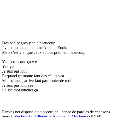
Des bad négros y'en a beaucoup
J'veux qu'on soit comme Anna et Zuukou
Mais c'est vrai que ceux autour prennent beaucoup
Yea j'crois que ça y est
Yea-yeah
Je suis pas loin
Et quand ça monte faut des câlins yea
Mais quand j'arrive faut pas douter de moi
Je suis pas loin yea
Laisse moi toucher ça...
Paroles.net dispose d'un accord de licence de paroles de chansons
avec la
Société des Editeurs et Auteurs de Musique
(SEAM)