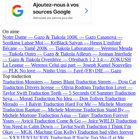
On aime
Notre Dame —
Gazo & Tiakola
100K —
Gazo
Casanova —
Soolking
Laisse Moi —
KeBlack
Saiyan —
Heuss L'enfoiré
Bécane —
Yamê
200K —
Tiakola
Laboratoire —
Werenoi
Meuda
—
Tiakola
Outro —
Gazo & Tiakola
Ailleurs —
Josman
Interlude
—
Gazo & Tiakola
Overdrive —
Ofenbach
1 2 3 4 —
ZOKUSH
La League —
Werenoi
Celui qui part —
Joseph Kamel
Nouvelles
—
PLK
No love —
Ninho
Urus —
Favé (FR)
DIE —
Gazo
Top traduction
Traduction Monsters —
James Blunt
Traduction Streets —
Doja Cat
Traduction Drivers license —
Olivia Rodrigo
Traduction Lover —
Taylor Swift
Traduction Teeth —
5 Seconds Of Summer
Traduction
Seya —
Morad
Traduction No Idea —
Don Toliver
Traduction
Morado —
J Balvin
Traduction Hard For Me —
Michele Morrone
Traduction Rapture —
Michele Morrone
Traduction Stand By —
Michele Morrone
Traduction Agua —
Tainy
Traduction Forever
Yours —
Avicii
Traduction Come & Go —
Juice WRLD
Traduction
You Need to Calm Down —
Taylor Swift
Traduction I Think I’m
Okay —
MGK (Machine Gun Kelly)
Traduction bad vibes forever
—
XXXTENTACION
Traduction If You're Too Shy (Let Me