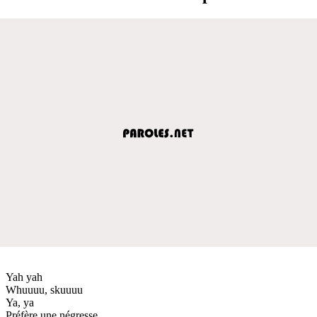
Yah yah
Whuuuu, skuuuu
Ya, ya
Préfère une négresse