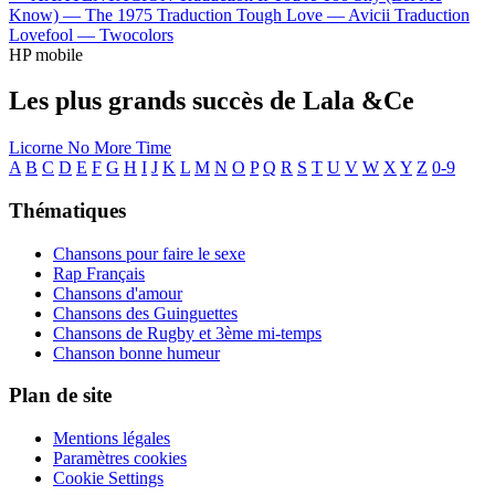
Know) —
The 1975
Traduction Tough Love —
Avicii
Traduction
Lovefool —
Twocolors
HP mobile
Les plus grands succès de Lala &Ce
Licorne
No More Time
A
B
C
D
E
F
G
H
I
J
K
L
M
N
O
P
Q
R
S
T
U
V
W
X
Y
Z
0-9
Thématiques
Chansons pour faire le sexe
Rap Français
Chansons d'amour
Chansons des Guinguettes
Chansons de Rugby et 3ème mi-temps
Chanson bonne humeur
Plan de site
Mentions légales
Paramètres cookies
Cookie Settings