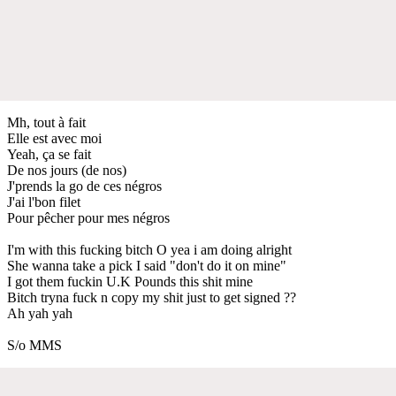
Mh, tout à fait
Elle est avec moi
Yeah, ça se fait
De nos jours (de nos)
J'prends la go de ces négros
J'ai l'bon filet
Pour pêcher pour mes négros
I'm with this fucking bitch O yea i am doing alright
She wanna take a pick I said "don't do it on mine"
I got them fuckin U.K Pounds this shit mine
Bitch tryna fuck n copy my shit just to get signed ??
Ah yah yah
S/o MMS