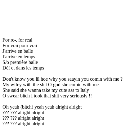
For re-, for real
For vrai pour vrai
J'arrive en balle
J'arrive en temps
S/o première balle
Dèf et dans les temps
Don't know you lil hoe why you saayin you comin with me ?
My wifey with the shit O god she comin with me
She said she wanna take my cute ass to Italy
O swear bitch I took that shit very seriously !!
Oh yeah (bitch) yeah yeah alright alright
??? ??? alright alright
??? ??? alright alright
??? ??? alright alright