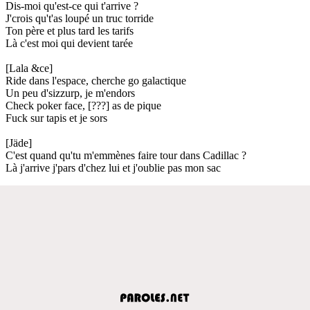
Dis-moi qu'est-ce qui t'arrive ?
J'crois qu't'as loupé un truc torride
Ton père et plus tard les tarifs
Là c'est moi qui devient tarée
[Lala &ce]
Ride dans l'espace, cherche go galactique
Un peu d'sizzurp, je m'endors
Check poker face, [???] as de pique
Fuck sur tapis et je sors
[Jäde]
C'est quand qu'tu m'emmènes faire tour dans Cadillac ?
Là j'arrive j'pars d'chez lui et j'oublie pas mon sac