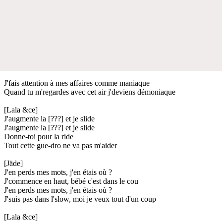
J'fais attention à mes affaires comme maniaque
Quand tu m'regardes avec cet air j'deviens démoniaque
[Lala &ce]
J'augmente la [???] et je slide
J'augmente la [???] et je slide
Donne-toi pour la ride
Tout cette gue-dro ne va pas m'aider
[Jäde]
J'en perds mes mots, j'en étais où ?
J'commence en haut, bébé c'est dans le cou
J'en perds mes mots, j'en étais où ?
J'suis pas dans l'slow, moi je veux tout d'un coup
[Lala &ce]