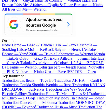
DIS-MOI — Guy2Bezbar
Tu Connais — Werenoi
Macarena —
Damso
J'fais Mes Affaires — Djadja & Dinaz
Eurostar — Ninho
All Eyes On Me — Werenoi
On aime
Notre Dame —
Gazo & Tiakola
100K —
Gazo
Casanova —
Soolking
Laisse Moi —
KeBlack
Saiyan —
Heuss L'enfoiré
Bécane —
Yamê
200K —
Tiakola
Laboratoire —
Werenoi
Meuda
—
Tiakola
Outro —
Gazo & Tiakola
Ailleurs —
Josman
Interlude
—
Gazo & Tiakola
Overdrive —
Ofenbach
1 2 3 4 —
ZOKUSH
La League —
Werenoi
Celui qui part —
Joseph Kamel
Nouvelles
—
PLK
No love —
Ninho
Urus —
Favé (FR)
DIE —
Gazo
Top traduction
Traduction des fleurs —
Tove Lo
Traduction AH HA —
Cardi B
Traduction Coulda Shoulda Woulda —
Russ
Traduction KYLIAN
DICTADOR —
SurNervis
Traduction The Way You Are —
Electric Callboy
Traduction Home To Me —
Tones & I
Traduction
Mi Chico —
DJ Goja
Traduction My Body Isn't Ready —
Sombr
Traduction Danceteria —
Madonna
Traduction MORNING DEW
(DONK) —
Beyoncé
Traduction Hush —
Muse
Traduction The