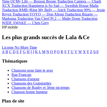
Time Of My Life —
Benson Boone
Traduction Camera —
Charli
XCX
Traduction Happiness is So Sad —
Swedish House Mafia
Traduction RMB (Ring My Bell) —
Aitch
Traduction 99% —
Jessie
Reyez
Traduction YOYO —
Don Xhoni
Traduction Bizarre —
Madonna
Traduction Van Cleef Pt 2 —
Malie Donn
Traduction
WIDE AWAKE —
Chris Grey
HP mobile
Les plus grands succès de Lala &Ce
Licorne
No More Time
A
B
C
D
E
F
G
H
I
J
K
L
M
N
O
P
Q
R
S
T
U
V
W
X
Y
Z
0-9
Thématiques
Chansons pour faire le sexe
Rap Français
Chansons d'amour
Chansons des Guinguettes
Chansons de Rugby et 3ème mi-temps
Chanson bonne humeur
Plan de site