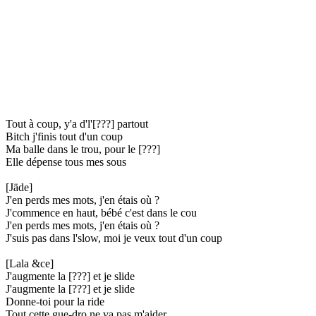
Tout à coup, y'a d'l'[???] partout
Bitch j'finis tout d'un coup
Ma balle dans le trou, pour le [???]
Elle dépense tous mes sous
[Jäde]
J'en perds mes mots, j'en étais où ?
J'commence en haut, bébé c'est dans le cou
J'en perds mes mots, j'en étais où ?
J'suis pas dans l'slow, moi je veux tout d'un coup
[Lala &ce]
J'augmente la [???] et je slide
J'augmente la [???] et je slide
Donne-toi pour la ride
Tout cette gue-dro ne va pas m'aider