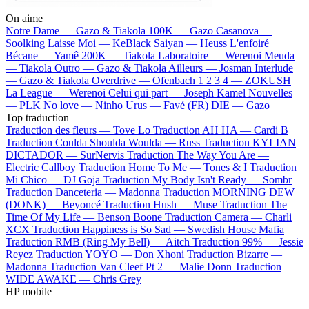
On aime
Notre Dame —
Gazo & Tiakola
100K —
Gazo
Casanova —
Soolking
Laisse Moi —
KeBlack
Saiyan —
Heuss L'enfoiré
Bécane —
Yamê
200K —
Tiakola
Laboratoire —
Werenoi
Meuda
—
Tiakola
Outro —
Gazo & Tiakola
Ailleurs —
Josman
Interlude
—
Gazo & Tiakola
Overdrive —
Ofenbach
1 2 3 4 —
ZOKUSH
La League —
Werenoi
Celui qui part —
Joseph Kamel
Nouvelles
—
PLK
No love —
Ninho
Urus —
Favé (FR)
DIE —
Gazo
Top traduction
Traduction des fleurs —
Tove Lo
Traduction AH HA —
Cardi B
Traduction Coulda Shoulda Woulda —
Russ
Traduction KYLIAN
DICTADOR —
SurNervis
Traduction The Way You Are —
Electric Callboy
Traduction Home To Me —
Tones & I
Traduction
Mi Chico —
DJ Goja
Traduction My Body Isn't Ready —
Sombr
Traduction Danceteria —
Madonna
Traduction MORNING DEW
(DONK) —
Beyoncé
Traduction Hush —
Muse
Traduction The
Time Of My Life —
Benson Boone
Traduction Camera —
Charli
XCX
Traduction Happiness is So Sad —
Swedish House Mafia
Traduction RMB (Ring My Bell) —
Aitch
Traduction 99% —
Jessie
Reyez
Traduction YOYO —
Don Xhoni
Traduction Bizarre —
Madonna
Traduction Van Cleef Pt 2 —
Malie Donn
Traduction
WIDE AWAKE —
Chris Grey
HP mobile