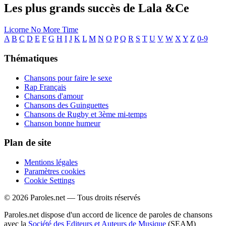
Les plus grands succès de Lala &Ce
Licorne
No More Time
A
B
C
D
E
F
G
H
I
J
K
L
M
N
O
P
Q
R
S
T
U
V
W
X
Y
Z
0-9
Thématiques
Chansons pour faire le sexe
Rap Français
Chansons d'amour
Chansons des Guinguettes
Chansons de Rugby et 3ème mi-temps
Chanson bonne humeur
Plan de site
Mentions légales
Paramètres cookies
Cookie Settings
© 2026 Paroles.net — Tous droits réservés
Paroles.net dispose d'un accord de licence de paroles de chansons
avec la
Société des Editeurs et Auteurs de Musique
(SEAM)