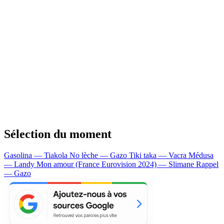
Sélection du moment
Gasolina — Tiakola
No lèche — Gazo
Tiki taka — Vacra
Médusa
— Landy
Mon amour (France Eurovision 2024) — Slimane
Rappel
— Gazo