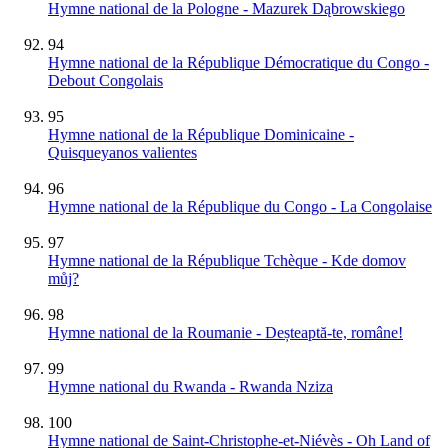
Hymne national de la Pologne - Mazurek Dąbrowskiego
94
Hymne national de la République Démocratique du Congo -
Debout Congolais
95
Hymne national de la République Dominicaine -
Quisqueyanos valientes
96
Hymne national de la République du Congo - La Congolaise
97
Hymne national de la République Tchèque - Kde domov
můj?
98
Hymne national de la Roumanie - Deșteaptă-te, române!
99
Hymne national du Rwanda - Rwanda Nziza
100
Hymne national de Saint-Christophe-et-Niévès - Oh Land of