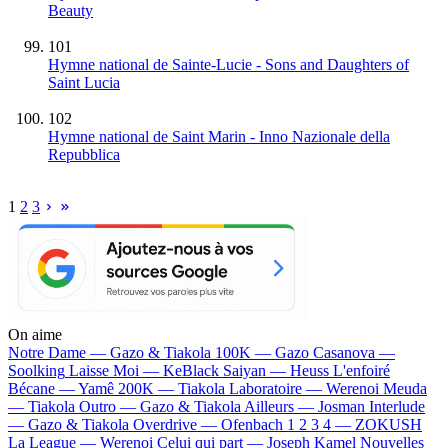
Beauty
101
Hymne national de Sainte-Lucie - Sons and Daughters of
Saint Lucia
102
Hymne national de Saint Marin - Inno Nazionale della
Repubblica
1
2
3
On aime
Notre Dame —
Gazo & Tiakola
100K —
Gazo
Casanova —
Soolking
Laisse Moi —
KeBlack
Saiyan —
Heuss L'enfoiré
Bécane —
Yamê
200K —
Tiakola
Laboratoire —
Werenoi
Meuda
—
Tiakola
Outro —
Gazo & Tiakola
Ailleurs —
Josman
Interlude
—
Gazo & Tiakola
Overdrive —
Ofenbach
1 2 3 4 —
ZOKUSH
La League —
Werenoi
Celui qui part —
Joseph Kamel
Nouvelles