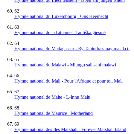
Hymne national du Liechtenstein - Oben am jungen Rhein
62
Hymne national du Luxembourg - Ons Heemecht
63
Hymne national de la Lituanie - Tautiška giesmė
64
Hymne national de Madagascar - Ry Tanindrazanay malala ô
65
Hymne national du Malawi - Mlungu salitsani malawi
66
Hymne national du Mali - Pour l'Afrique et pour toi, Mali
67
Hymne national de Malte - L-Innu Malti
68
Hymne national de Maurice - Motherland
69
Hymne national des Iles Marshall - Forever Marshall Island