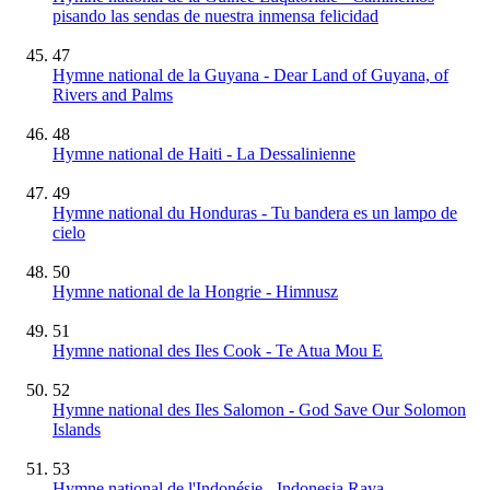
pisando las sendas de nuestra inmensa felicidad
47
Hymne national de la Guyana - Dear Land of Guyana, of
Rivers and Palms
48
Hymne national de Haiti - La Dessalinienne
49
Hymne national du Honduras - Tu bandera es un lampo de
cielo
50
Hymne national de la Hongrie - Himnusz
51
Hymne national des Iles Cook - Te Atua Mou E
52
Hymne national des Iles Salomon - God Save Our Solomon
Islands
53
Hymne national de l'Indonésie - Indonesia Raya