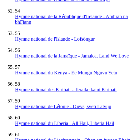
54
Hymne national de la République d'Irelande - Amhran na
bhFiann
55
Hymne national de l'Islande - Lofsöngur
56
Hymne national de la Jamaïque - Jamaica, Land We Love
57
Hymne national du Kenya - Ee Mungu Nguvu Yetu
58
Hymne national des Kiribati - Teraike kaini Kiribati
59
Hymne national de Létonie - Dievs, svētī Latviju
60
Hymne national du Liberia - All Hail, Liberia Hail
61