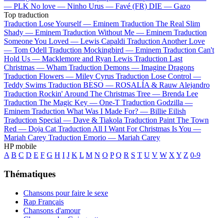
—
PLK
No love —
Ninho
Urus —
Favé (FR)
DIE —
Gazo
Top traduction
Traduction Lose Yourself —
Eminem
Traduction The Real Slim
Shady —
Eminem
Traduction Without Me —
Eminem
Traduction
Someone You Loved —
Lewis Capaldi
Traduction Another Love
—
Tom Odell
Traduction Mockingbird —
Eminem
Traduction Can't
Hold Us —
Macklemore and Ryan Lewis
Traduction Last
Christmas —
Wham
Traduction Demons —
Imagine Dragons
Traduction Flowers —
Miley Cyrus
Traduction Lose Control —
Teddy Swims
Traduction BESO —
ROSALÍA & Rauw Alejandro
Traduction Rockin' Around The Christmas Tree —
Brenda Lee
Traduction The Magic Key —
One-T
Traduction Godzilla —
Eminem
Traduction What Was I Made For? —
Billie Eilish
Traduction Special —
Dave & Tiakola
Traduction Paint The Town
Red —
Doja Cat
Traduction All I Want For Christmas Is You —
Mariah Carey
Traduction Emorio —
Mariah Carey
HP mobile
A
B
C
D
E
F
G
H
I
J
K
L
M
N
O
P
Q
R
S
T
U
V
W
X
Y
Z
0-9
Thématiques
Chansons pour faire le sexe
Rap Français
Chansons d'amour