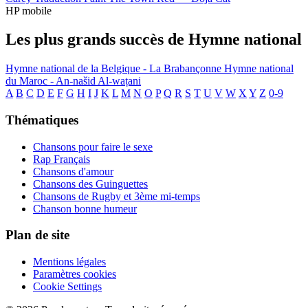
HP mobile
Les plus grands succès de Hymne national
Hymne national de la Belgique - La Brabançonne
Hymne national
du Maroc - An-našid Al-waṭani
A
B
C
D
E
F
G
H
I
J
K
L
M
N
O
P
Q
R
S
T
U
V
W
X
Y
Z
0-9
Thématiques
Chansons pour faire le sexe
Rap Français
Chansons d'amour
Chansons des Guinguettes
Chansons de Rugby et 3ème mi-temps
Chanson bonne humeur
Plan de site
Mentions légales
Paramètres cookies
Cookie Settings