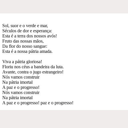
Sol, suor e o verde e mar,
Séculos de dor e esperança:
Esta é a terra dos nossos avós!
Fruto das nossas mãos,
Da flor do nosso sangue:
Esta é a nossa pátria amada.
Viva a pátria gloriosa!
Floriu nos céus a bandeira da luta.
Avante, contra o jugo estrangeiro!
Nós vamos construir
Na pátria imortal
A paz e o progresso!
Nós vamos construir
Na pátria imortal
A paz e o progresso! paz e o progresso!