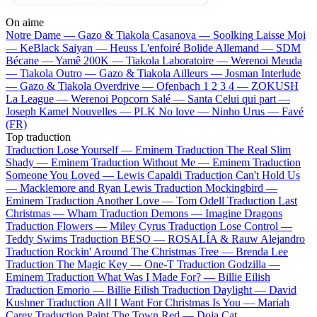
On aime
Notre Dame —
Gazo & Tiakola
Casanova —
Soolking
Laisse Moi
—
KeBlack
Saiyan —
Heuss L'enfoiré
Bolide Allemand —
SDM
Bécane —
Yamê
200K —
Tiakola
Laboratoire —
Werenoi
Meuda
—
Tiakola
Outro —
Gazo & Tiakola
Ailleurs —
Josman
Interlude
—
Gazo & Tiakola
Overdrive —
Ofenbach
1 2 3 4 —
ZOKUSH
La League —
Werenoi
Popcorn Salé —
Santa
Celui qui part —
Joseph Kamel
Nouvelles —
PLK
No love —
Ninho
Urus —
Favé
(FR)
Top traduction
Traduction Lose Yourself —
Eminem
Traduction The Real Slim
Shady —
Eminem
Traduction Without Me —
Eminem
Traduction
Someone You Loved —
Lewis Capaldi
Traduction Can't Hold Us
—
Macklemore and Ryan Lewis
Traduction Mockingbird —
Eminem
Traduction Another Love —
Tom Odell
Traduction Last
Christmas —
Wham
Traduction Demons —
Imagine Dragons
Traduction Flowers —
Miley Cyrus
Traduction Lose Control —
Teddy Swims
Traduction BESO —
ROSALÍA & Rauw Alejandro
Traduction Rockin' Around The Christmas Tree —
Brenda Lee
Traduction The Magic Key —
One-T
Traduction Godzilla —
Eminem
Traduction What Was I Made For? —
Billie Eilish
Traduction Emorio —
Billie Eilish
Traduction Daylight —
David
Kushner
Traduction All I Want For Christmas Is You —
Mariah
Carey
Traduction Paint The Town Red —
Doja Cat