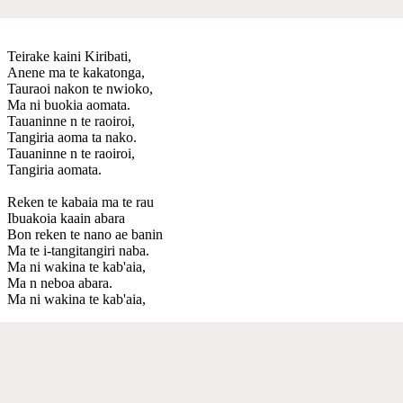
Teirake kaini Kiribati,
Anene ma te kakatonga,
Tauraoi nakon te nwioko,
Ma ni buokia aomata.
Tauaninne n te raoiroi,
Tangiria aoma ta nako.
Tauaninne n te raoiroi,
Tangiria aomata.
Reken te kabaia ma te rau
Ibuakoia kaain abara
Bon reken te nano ae banin
Ma te i-tangitangiri naba.
Ma ni wakina te kab'aia,
Ma n neboa abara.
Ma ni wakina te kab'aia,