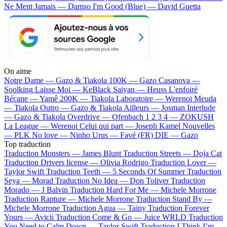
Ne Ment Jamais — Damso
I'm Good (Blue) — David Guetta
On aime
Notre Dame —
Gazo & Tiakola
100K —
Gazo
Casanova —
Soolking
Laisse Moi —
KeBlack
Saiyan —
Heuss L'enfoiré
Bécane —
Yamê
200K —
Tiakola
Laboratoire —
Werenoi
Meuda
—
Tiakola
Outro —
Gazo & Tiakola
Ailleurs —
Josman
Interlude
—
Gazo & Tiakola
Overdrive —
Ofenbach
1 2 3 4 —
ZOKUSH
La League —
Werenoi
Celui qui part —
Joseph Kamel
Nouvelles
—
PLK
No love —
Ninho
Urus —
Favé (FR)
DIE —
Gazo
Top traduction
Traduction Monsters —
James Blunt
Traduction Streets —
Doja Cat
Traduction Drivers license —
Olivia Rodrigo
Traduction Lover —
Taylor Swift
Traduction Teeth —
5 Seconds Of Summer
Traduction
Seya —
Morad
Traduction No Idea —
Don Toliver
Traduction
Morado —
J Balvin
Traduction Hard For Me —
Michele Morrone
Traduction Rapture —
Michele Morrone
Traduction Stand By —
Michele Morrone
Traduction Agua —
Tainy
Traduction Forever
Yours —
Avicii
Traduction Come & Go —
Juice WRLD
Traduction
You Need to Calm Down —
Taylor Swift
Traduction I Think I’m