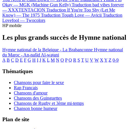
Okay —
MGK (Machine Gun Kelly)
Traduction bad vibes forever
—
XXXTENTACION
Traduction If You're Too Shy (Let Me
Know) —
The 1975
Traduction Tough Love —
Avicii
Traduction
Lovefool —
Twocolors
HP mobile
Les plus grands succès de Hymne national
Hymne national de la Belgique - La Brabançonne
Hymne national
du Maroc - An-našid Al-waṭani
A
B
C
D
E
F
G
H
I
J
K
L
M
N
O
P
Q
R
S
T
U
V
W
X
Y
Z
0-9
Thématiques
Chansons pour faire le sexe
Rap Français
Chansons d'amour
Chansons des Guinguettes
Chansons de Rugby et 3ème mi-temps
Chanson bonne humeur
Plan de site