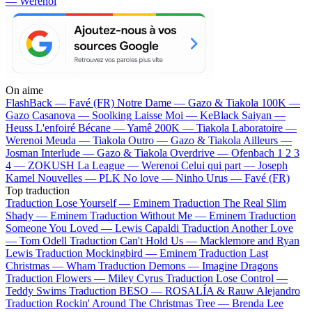
— Werenoi
On aime
FlashBack —
Favé (FR)
Notre Dame —
Gazo & Tiakola
100K —
Gazo
Casanova —
Soolking
Laisse Moi —
KeBlack
Saiyan —
Heuss L'enfoiré
Bécane —
Yamê
200K —
Tiakola
Laboratoire —
Werenoi
Meuda —
Tiakola
Outro —
Gazo & Tiakola
Ailleurs —
Josman
Interlude —
Gazo & Tiakola
Overdrive —
Ofenbach
1 2 3
4 —
ZOKUSH
La League —
Werenoi
Celui qui part —
Joseph
Kamel
Nouvelles —
PLK
No love —
Ninho
Urus —
Favé (FR)
Top traduction
Traduction Lose Yourself —
Eminem
Traduction The Real Slim
Shady —
Eminem
Traduction Without Me —
Eminem
Traduction
Someone You Loved —
Lewis Capaldi
Traduction Another Love
—
Tom Odell
Traduction Can't Hold Us —
Macklemore and Ryan
Lewis
Traduction Mockingbird —
Eminem
Traduction Last
Christmas —
Wham
Traduction Demons —
Imagine Dragons
Traduction Flowers —
Miley Cyrus
Traduction Lose Control —
Teddy Swims
Traduction BESO —
ROSALÍA & Rauw Alejandro
Traduction Rockin' Around The Christmas Tree —
Brenda Lee