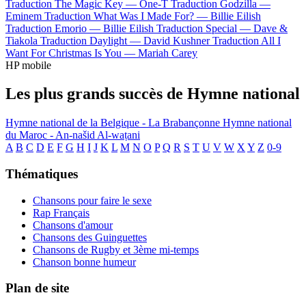
Traduction The Magic Key —
One-T
Traduction Godzilla —
Eminem
Traduction What Was I Made For? —
Billie Eilish
Traduction Emorio —
Billie Eilish
Traduction Special —
Dave &
Tiakola
Traduction Daylight —
David Kushner
Traduction All I
Want For Christmas Is You —
Mariah Carey
HP mobile
Les plus grands succès de Hymne national
Hymne national de la Belgique - La Brabançonne
Hymne national
du Maroc - An-našid Al-waṭani
A
B
C
D
E
F
G
H
I
J
K
L
M
N
O
P
Q
R
S
T
U
V
W
X
Y
Z
0-9
Thématiques
Chansons pour faire le sexe
Rap Français
Chansons d'amour
Chansons des Guinguettes
Chansons de Rugby et 3ème mi-temps
Chanson bonne humeur
Plan de site